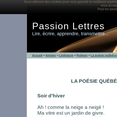
Nous utilisons des cookies pour vous garantir la meilleure expérie
vous accept
Pour en savoi
Passion Lettres
Lire, écrire, apprendre, transmettre...
Accueil
>
Articles
>
Littérature
>
Poèmes
>
La poésie québéco
LA POÉSIE QUÉB
Soir d’hiver
Ah ! comme la neige a neigé !
Ma vitre est un jardin de givre.