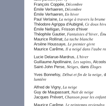
François Coppée
, Décembre
Émile Verhaeren
, Décembre
Émile Verhaeren
, En hiver
Paul Verlaine
, La neige à travers la brume
Théodore Agrippa d'Aubigné
, Ce doux hiv
Émile Nelligan, Frisson d’hiver
Théophile Gautier
,
, Fantaisies d’hiver
Éma
Maurice Rollinat
, La tache blanche
Arsène Houssaye,
Le premier givre
Maurice Carême,
Il a neigé dans l'aube r
Lucie Delarue-Mardrus,
L'hiver
Guillaume Apollinaire,
, Alcools
Les sapins
Saint-John Perse,
, dans
Neiges
Éloges
Yves Bonnefoy,
, 
Début et fin de la neige
lumière
Alfred de Vigny
, La neige
Guy de Maupassant
, Nuit de neige
Jacques Prévert
, Chanson pour les enfants
Maurice Carême,
Le printemps reviendra