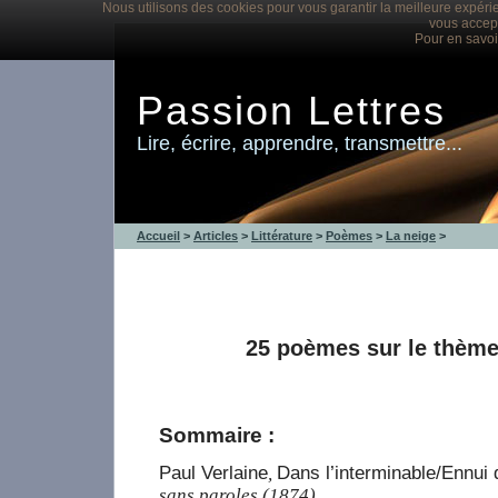
Nous utilisons des cookies pour vous garantir la meilleure expérie
vous accept
Pour en savoi
Passion Lettres
Lire, écrire, apprendre, transmettre...
Accueil
>
Articles
>
Littérature
>
Poèmes
>
La neige
>
25 poèmes sur le thème
Sommaire :
Paul Verlaine
Dans l’interminable/Ennui 
,
sans paroles (1874)