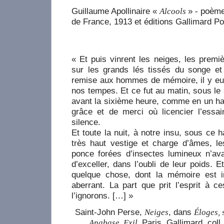
Guillaume Apollinaire «
» - poèm
Alcools
de France, 1913 et éditions Gallimard P
« Et puis vinrent les neiges, les premi
sur les grands lés tissés du songe et 
remise aux hommes de mémoire, il y eut
nos tempes. Et ce fut au matin, sous le 
avant la sixième heure, comme en un hav
grâce et de merci où licencier l’ess
silence.
Et toute la nuit, à notre insu, sous ce h
très haut vestige et charge d’âmes, le
ponce forées d’insectes lumineux n’ava
d’exceller, dans l’oubli de leur poids. 
quelque chose, dont la mémoire est in
aberrant. La part que prit l’esprit à 
l’ignorons. […] »
Saint-John Perse,
, dans
Neiges
Éloges, 
Paris, Gallimard, coll.
Anabase, Exil,