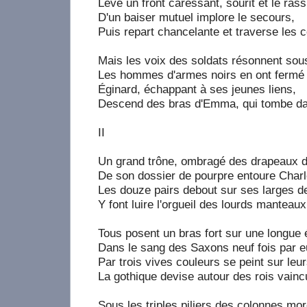
Lève un front caressant, sourit et le rass
D'un baiser mutuel implore le secours,
Puis repart chancelante et traverse les c
Mais les voix des soldats résonnent sou
Les hommes d'armes noirs en ont fermé l
Éginard, échappant à ses jeunes liens,
Descend des bras d'Emma, qui tombe da
II
Un grand trône, ombragé des drapeaux d
De son dossier de pourpre entoure Char
Les douze pairs debout sur ses larges d
Y font luire l'orgueil des lourds manteau
Tous posent un bras fort sur une longue 
Dans le sang des Saxons neuf fois par e
Par trois vives couleurs se peint sur leu
La gothique devise autour des rois vainc
Sous les triples piliers des colonnes mo