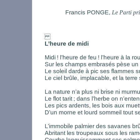
Francis PONGE,
Le Parti pr
L’heure de midi
Midi
! l’heure de feu
! l’heure à la r
Sur les champs embrasés pèse un a
Le soleil darde à pic ses flammes su
Le ciel brûle, implacable, et la terre
La nature n’a plus ni brise ni murm
Le flot tarit
; dans l’herbe on n’enten
Les pics ardents, les bois aux mue
D’un morne et lourd sommeil tout se
L’immobile palmier des savanes brû
Abritant les troupeaux sous les r
Courbe languissamment ses palmes