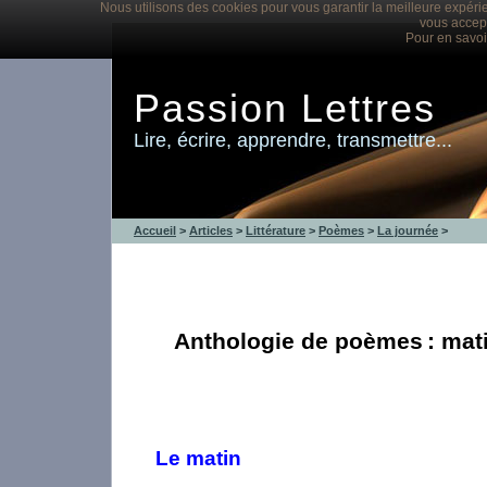
Nous utilisons des cookies pour vous garantir la meilleure expérie
vous accept
Pour en savoi
Passion Lettres
Lire, écrire, apprendre, transmettre...
Accueil
>
Articles
>
Littérature
>
Poèmes
>
La journée
>
Anthologie de poèmes
: mati
Le matin