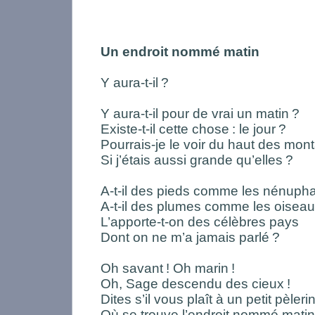
Un endroit nommé matin
Y aura-t-il
?
Y aura-t-il pour de vrai un matin
?
Existe-t-il cette chose
: le jour
?
Pourrais-je le voir du haut des mo
Si j’étais aussi grande qu’elles
?
A-t-il des pieds comme les nénuph
A-t-il des plumes comme les oisea
L’apporte-t-on des célèbres pays
Dont on ne m’a jamais parlé
?
Oh savant
! Oh marin
!
Oh, Sage descendu des cieux
!
Dites s’il vous plaît à un petit pèleri
Où se trouve l’endroit nommé matin