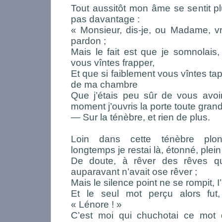
Tout aussitôt mon âme se sentit plu
pas davantage :
« Monsieur, dis-je, ou Madame, vr
pardon ;
Mais le fait est que je somnolais
vous vîntes frapper,
Et que si faiblement vous vîntes tap
de ma chambre
Que j’étais peu sûr de vous avo
moment j’ouvris la porte toute grand
— Sur la ténèbre, et rien de plus.
Loin dans cette ténèbre plo
longtemps je restai là, étonné, plein
De doute, à rêver des rêves qu
auparavant n’avait ose rêver ;
Mais le silence point ne se rompit, I
Et le seul mot perçu alors fut
« Lénore ! »
C’est moi qui chuchotai ce mot 