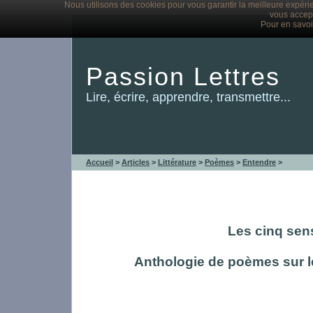
Nous utilisons des cookies pour vous garantir la meilleure expérie
vous accept
Pour en savoi
Passion Lettres
Lire, écrire, apprendre, transmettre...
Accueil
>
Articles
>
Littérature
>
Poèmes
>
Entendre
>
Les cinq sen
Anthologie de poèmes sur le