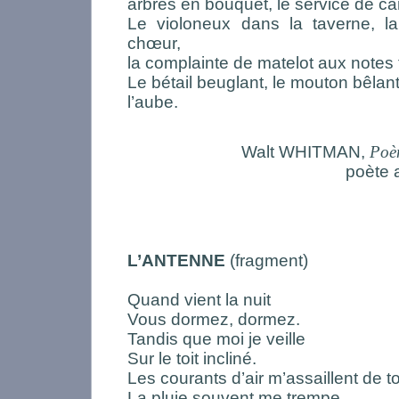
arbres en bouquet, le service de ca
Le violoneux dans la taverne, l
chœur,
la complainte de matelot aux notes 
Le bétail beuglant, le mouton bêlant
l’aube.
Walt WHITMAN,
Poèm
poète 
L’ANTENNE
(fragment)
Quand vient la nuit
Vous dormez, dormez.
Tandis que moi je veille
Sur le toit incliné.
Les courants d’air m’assaillent de t
La pluie souvent me trempe,