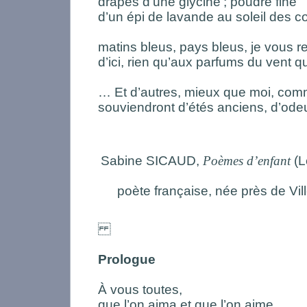
drapés d’une glycine
; poudre fine
d’un épi de lavande au soleil des co
matins bleus, pays bleus, je vous r
d’ici, rien qu’aux parfums du vent 
… Et d’autres, mieux que moi, comm
souviendront d’étés anciens, d’ode
Sabine SICAUD,
Poèmes d’enfant
(L
poète française, née près de Vil
Prologue
À vous toutes,
que l’on aima et que l’on aime,