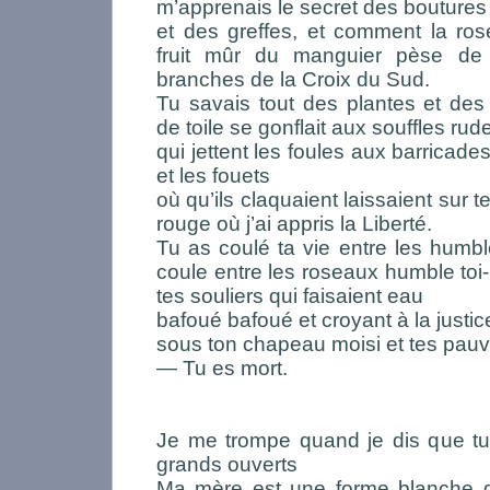
m’apprenais le secret des boutures
et des greffes, et comment la ros
fruit mûr du manguier pèse de
branches de la Croix du Sud.
Tu savais tout des plantes et de
de toile se gonflait aux souffles rud
qui jettent les foules aux barricad
et les fouets
où qu’ils claquaient laissaient sur t
rouge où j’ai appris la Liberté.
Tu as coulé ta vie entre les humb
coule entre les roseaux humble t
tes souliers qui faisaient eau
bafoué bafoué et croyant à la justic
sous ton chapeau moisi et tes pau
— Tu es mort.
Je me trompe quand je dis que tu
grands ouverts
Ma mère est une forme blanche qu