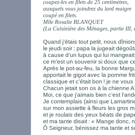
coupez-les en filets de 25 centimètres,
auxquels vous joindrez du lard maigre
coupé en filets.
Mlle Rosalie BLANQUET
(La Cuisinière des Ménages, partie III, 
Quand j’étais tout petit, nous dînio
le jeudi soir
; papa la jugeait dégoû
à cause d’un lupus qui lui mangeait
ce m’est un souvenir si doux que c
Après le pot-au-feu, la bonne Margu
apportait le gigot avec la pomme fri
classique et c’était bon
! je ne vous
Chacun jetait son os à la chienne A
Moi, ce que j’aimais bien c’est l’and
Je contemplais (ainsi que Lamartine
sur mon assiette à fleurs les gros 
et je roulais des yeux béats de pap
et ma tante disait
: « Mange donc, n
Ô Seigneur, bénissez ma tante et s