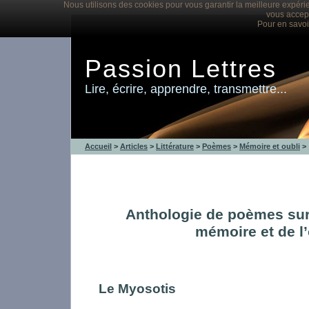
Nous utilisons des cookies pour vous garantir la meilleure expérie
vous accept
Pour en savoi
Passion Lettres
Lire, écrire, apprendre, transmettre...
Accueil
>
Articles
>
Littérature
>
Poèmes
>
Mémoire et oubli
>
Anthologie de poèmes sur
mémoire et de l’
Le Myosotis