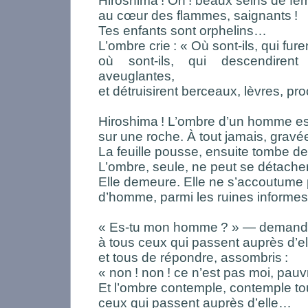
Hiroshima
! Oh
! beaux seins de fe
au cœur des flammes, saignants
!
Tes enfants sont orphelins…
L’ombre crie
: « Où sont-ils, qui fure
où sont-ils, qui descendiren
aveuglantes,
et détruisirent berceaux, lèvres, pr
Hiroshima
! L’ombre d’un homme es
sur une roche. À tout jamais, gravée
La feuille pousse, ensuite tombe de 
L’ombre, seule, ne peut se détacher
Elle demeure. Elle ne s’accoutume
d’homme, parmi les ruines inform
« Es-tu mon homme
? » — demande
à tous ceux qui passent auprès d’el
et tous de répondre, assombris
:
« non
! non
! ce n’est pas moi, pa
Et l’ombre contemple, contemple to
ceux qui passent auprès d’elle…