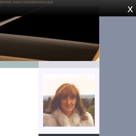
e dernier, nous considérerons que
x