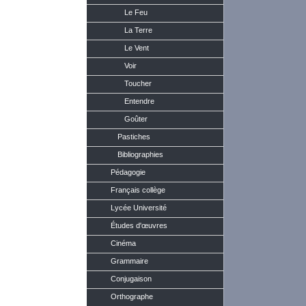
Le Feu
La Terre
Le Vent
Voir
Toucher
Entendre
Goûter
Pastiches
Bibliographies
Pédagogie
Français collège
Lycée Université
Études d'œuvres
Cinéma
Grammaire
Conjugaison
Orthographe