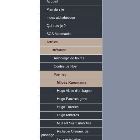
Accueil
Plan du site
Index alphabétique
Qui suis-je ?
SOS Manuscrits
Articles
Littérature
Anthologie de textes
Contes de Noël
Poèmes
Milosz Karomama
Hugo Visite d'un bagne
Hugo Pauvres gens
Hugo Tuileries
Hugo Arbrelles
Musset Sur 3 marches
Richepin Oiseaux de
passage
La poésie belge