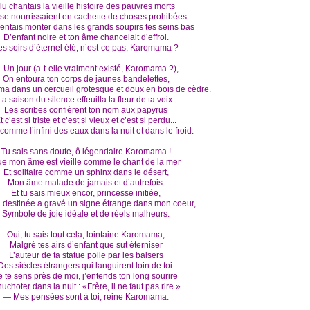
Tu chantais la vieille histoire des pauvres morts
 se nourrissaient en cachette de choses prohibées
sentais monter dans les grands soupirs tes seins bas
D’enfant noire et ton âme chancelait d’effroi.
es soirs d’éternel été, n’est-ce pas, Karomama ?
 Un jour (a-t-elle vraiment existé, Karomama ?),
On entoura ton corps de jaunes bandelettes,
ma dans un cercueil grotesque et doux en bois de cèdre.
La saison du silence effeuilla la fleur de ta voix.
Les scribes confièrent ton nom aux papyrus
t c’est si triste et c’est si vieux et c’est si perdu...
comme l’infini des eaux dans la nuit et dans le froid.
Tu sais sans doute, ô légendaire Karomama !
e mon âme est vieille comme le chant de la mer
Et solitaire comme un sphinx dans le désert,
Mon âme malade de jamais et d’autrefois.
Et tu sais mieux encor, princesse initiée,
 destinée a gravé un signe étrange dans mon coeur,
Symbole de joie idéale et de réels malheurs.
Oui, tu sais tout cela, lointaine Karomama,
Malgré tes airs d’enfant que sut éterniser
L’auteur de ta statue polie par les baisers
Des siècles étrangers qui languirent loin de toi.
e te sens près de moi, j’entends ton long sourire
uchoter dans la nuit : «Frère, il ne faut pas rire.»
— Mes pensées sont à toi, reine Karomama.