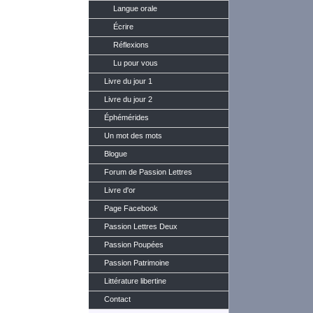
Langue orale
Écrire
Réflexions
Lu pour vous
Livre du jour 1
Livre du jour 2
Éphémérides
Un mot des mots
Blogue
Forum de Passion Lettres
Livre d'or
Page Facebook
Passion Lettres Deux
Passion Poupées
Passion Patrimoine
Littérature libertine
Contact