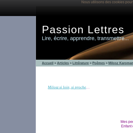
Nous utilisons des cookies pour 
Passion Lettres
Lire, écrire, apprendre, transmettre...
Accueil
>
Articles
>
Littérature
>
Poèmes
>
Milosz Karoma
Milosz si loin, si proche
…
Mes pen
Enfant 