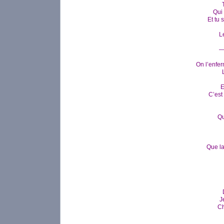
Qui
Et tu 
L
—
On l’enfer
E
C’est 
Qu
Que la
J
Ch