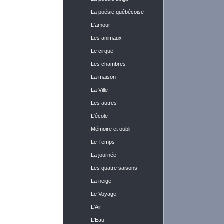
La poésie québécoise
L'amour
Les animaux
Le cirque
Les chambres
La maison
La Ville
Les autres
L'école
Mémoire et oubli
Le Temps
La journée
Les quatre saisons
La neige
Le Voyage
L'Air
L'Eau