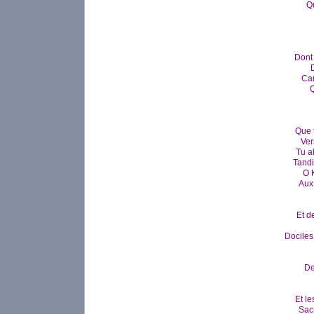
Q
Dont
D
Car
Q
Que 
Ver
Tu a
Tandi
O 
Aux
Et d
Dociles
De
Et le
Sac