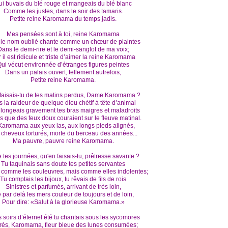
ui buvais du blé rouge et mangeais du blé blanc
Comme les justes, dans le soir des tamaris.
Petite reine Karomama du temps jadis.
Mes pensées sont à toi, reine Karomama
 le nom oublié chante comme un chœur de plaintes
ans le demi-rire et le demi-sanglot de ma voix;
 il est ridicule et triste d’aimer la reine Karomama
ui vécut environnée d’étranges figures peintes
Dans un palais ouvert, tellement autrefois,
Petite reine Karomama.
faisais-tu de tes matins perdus, Dame Karomama ?
s la raideur de quelque dieu chétif à tête d’animal
llongeais gravement tes bras maigres et maladroits
s que des feux doux couraient sur le fleuve matinal.
Karomama aux yeux las, aux longs pieds alignés,
 cheveux torturés, morte du berceau des années...
Ma pauvre, pauvre reine Karomama.
e tes journées, qu'en faisais-tu, prêtresse savante ?
Tu taquinais sans doute tes petites servantes
 comme les couleuvres, mais comme elles indolentes;
Tu comptais les bijoux, tu rêvais de fils de rois
Sinistres et parfumés, arrivant de très loin,
 par delà les mers couleur de toujours et de loin,
Pour dire: «Salut à la glorieuse Karomama.»
s soirs d’éternel été tu chantais sous les sycomores
rés, Karomama, fleur bleue des lunes consumées;