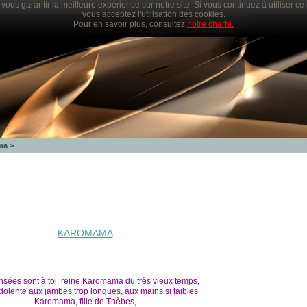
vous garantir la meilleure expérience sur notre site. Si vous continuez à utiliser c
vous acceptez l'utilisation des cookies.
Pour en savoir plus, consultez
notre charte.
ma
>
KAROMAMA
sées sont à toi, reine Karomama du très vieux temps,
dolente aux jambes trop longues, aux mains si faibles
Karomama, fille de Thèbes,