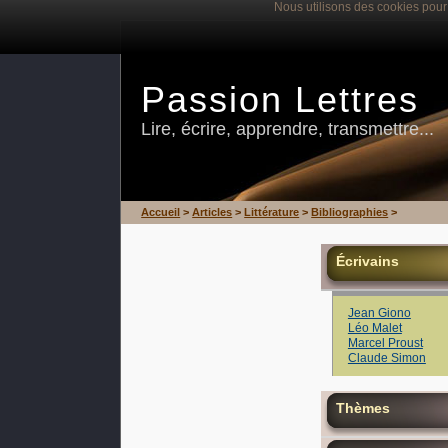
Nous utilisons des cookies pour 
Passion Lettres
Lire, écrire, apprendre, transmettre...
Accueil
>
Articles
>
Littérature
>
Bibliographies
>
Écrivains
Jean Giono
Léo Malet
Marcel Proust
Claude Simon
Thèmes