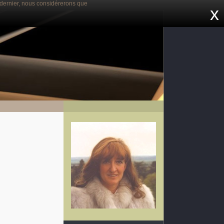
e dernier, nous considérerons que
x