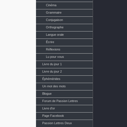
Cinéma
Grammaire
Conjugaison
Orthographe
Langue orale
Écrire
Réflexions
Lu pour vous
Livre du jour 1
Livre du jour 2
Éphémérides
Un mot des mots
Blogue
Forum de Passion Lettres
Livre d'or
Page Facebook
Passion Lettres Deux