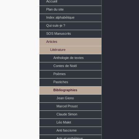
Accueil
Plan du site
Index alphabétique
Qui suis-je ?
SOS Manuscrits
Articles
Littérature
Anthologie de textes
Contes de Noël
Poèmes
Pastiches
Bibliographies
Jean Giono
Marcel Proust
Claude Simon
Léo Malet
Anti fascisme
Arts et esthétique