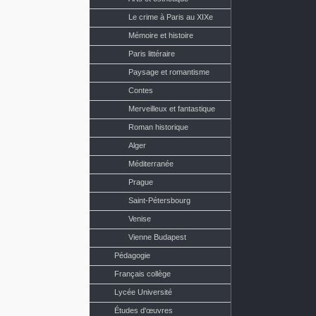
Le crime à Paris au XIXe
Mémoire et histoire
Paris littéraire
Paysage et romantisme
Contes
Merveilleux et fantastique
Roman historique
Alger
Méditerranée
Prague
Saint-Pétersbourg
Venise
Vienne Budapest
Pédagogie
Français collège
Lycée Université
Études d'œuvres