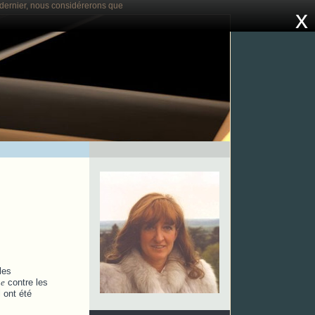
e dernier, nous considérerons que
x
les
ne
contre les
l ont été