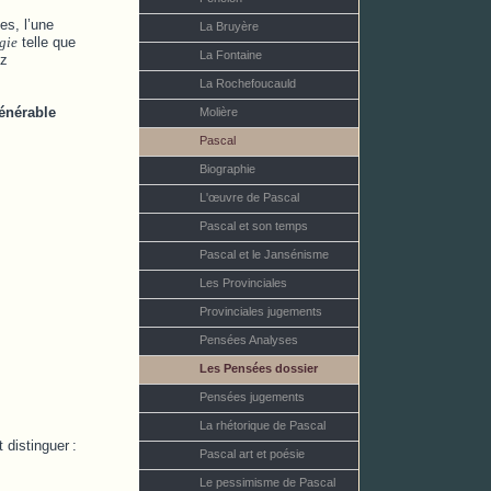
es, l’une
La Bruyère
gie
telle que
La Fontaine
ez
La Rochefoucauld
énérable
Molière
Pascal
Biographie
L'œuvre de Pascal
Pascal et son temps
Pascal et le Jansénisme
Les Provinciales
Provinciales jugements
Pensées Analyses
Les Pensées dossier
Pensées jugements
La rhétorique de Pascal
 distinguer
:
Pascal art et poésie
Le pessimisme de Pascal