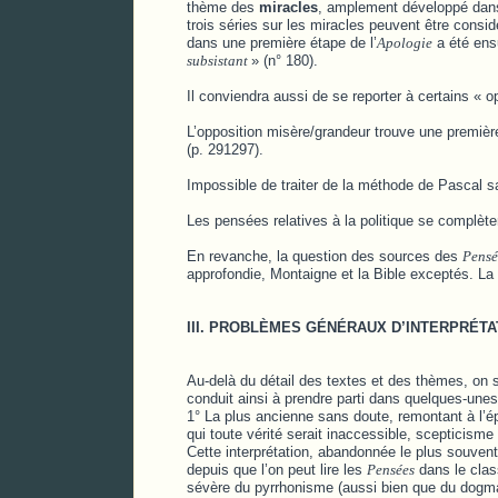
thème des
miracles
, amplement développé dans 
trois séries sur les miracles peuvent être cons
dans une première étape de l’
Apologie
a été ensu
subsistant
» (n° 180).
Il conviendra aussi de se reporter à certains « 
L’opposition misère/grandeur trouve une premiè
(p. 291297).
Impossible de traiter de la méthode de Pascal 
Les pensées relatives à la politique se complète
En revanche, la question des sources des
Pensé
approfondie, Montaigne et la Bible exceptés. L
III. PROBLÈMES GÉNÉRAUX D’INTERPRÉTA
Au-delà du détail des textes et des thèmes, on s’
conduit ainsi à prendre parti dans quelques-unes
1° La plus ancienne sans doute, remontant à l’
qui toute vérité serait inaccessible, scepticisme 
Cette interprétation, abandonnée le plus souvent
depuis que l’on peut lire les
Pensées
dans le cla
sévère du pyrrhonisme (aussi bien que du dogmati