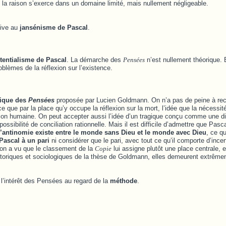
 la raison s’exerce dans un domaine limité, mais nullement négligeable.
tive au
jansénisme de Pascal
.
stentialisme de Pascal
. La démarche des
Pensées
n’est nullement théorique. E
roblèmes de la réflexion sur l’existence.
agique des
Pensées
proposée par Lucien Goldmann. On n’a pas de peine à rec
e que par la place qu’y occupe la réflexion sur la mort, l’idée que la nécessit
dition humaine. On peut accepter aussi l’idée d’un tragique conçu comme une d
ssibilité de conciliation rationnelle. Mais il est difficile d’admettre que Pasc
l’antinomie existe entre le monde sans Dieu et le monde avec Dieu
, ce qu
 Pascal à un pari
ni considérer que le pari, avec tout ce qu’il comporte d’incer
 on a vu que le classement de la
Copie
lui assigne plutôt une place centrale,
toriques et sociologiques de la thèse de Goldmann, elles demeurent extrêmem
r l’intérêt des Pensées au regard de la
méthode
.