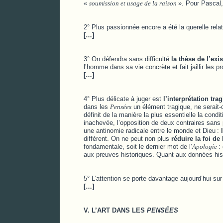
«
soumission et usage de la raison
». Pour Pascal,
2° Plus passionnée encore a été la querelle rela
[…]
3° On défendra sans difficulté
la thèse de l’exi
l’homme dans sa vie concrète et fait jaillir les p
[…]
4° Plus délicate à juger est
l’interprétation tr
dans les
Pensées
un élément tragique, ne serait-c
définit de la manière la plus essentielle la con
inachevée, l’opposition de deux contraires sans po
une antinomie radicale entre le monde et Dieu
:
différent. On ne peut non plus
réduire la foi de
fondamentale, soit le dernier mot de l’
Apologie
:
aux preuves historiques. Quant aux données his
5° L’attention se porte davantage aujourd’hui su
[…]
V. L’ART DANS LES
PENSÉES