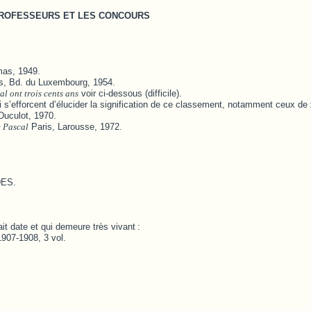
 PROFESSEURS ET LES CONCOURS
mas, 1949.
s, Bd. du Luxembourg, 1954.
l ont trois cents ans
voir ci-dessous (difficile).
i s’efforcent d’élucider la signification de ce classement, notamment ceux de
uculot, 1970.
e Pascal
Paris, Larousse, 1972.
DES.
ait date et qui demeure très vivant
:
1907-1908, 3 vol.