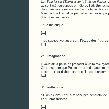
Les
Pensées sur l’Esprit et sur le Style
où Pascal s’
avaient été regroupées en tête de l’éd. Brunschvi
d’en prendre connaissance (voir la table de conc
Mais l’art de Pascal ne peut être bien saisi que 
directions suivantes
:
1° La rhétorique
[…]
Très suggestive aussi sera
l’étude des figures
[…]
2° L’imagination
Il vaudrait la peine de procéder à un relevé sys
On constatera que Pascal en use de façon relativ
concret, c’est d’abord parce qu’il use abondamm
[…]
3° L’esthétique
Si l’on s’élève jusqu’aux principes généraux de 
et du classicisme
.
[…]