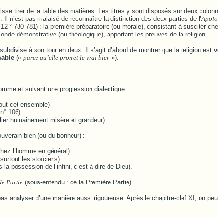
isse tirer de la table des matières. Les titres y sont disposés sur deux colonn
. Il n’est pas malaisé de reconnaître la distinction des deux parties de l’
Apolo
 12
° 780-781)
: la première préparatoire (ou morale), consistant à susciter ch
econde démonstrative (ou théologique), apportant les preuves de la religion.
subdivise à son tour en deux. Il s’agit d’abord de montrer que la religion est
v
mable
(«
parce qu’elle promet le vrai bien
»).
homme et suivant une progression dialectique
:
 tout cet ensemble)
 n° 106)
cilier humainement misère et grandeur)
ouverain bien (ou du bonheur)
:
chez l’homme en général)
 surtout les stoïciens)
la possession de l’infini, c’est-à-dire de Dieu).
e Partie
(sous-entendu
: de la Première Partie).
as analyser d’une manière aussi rigoureuse. Après le chapitre-clef XI, on peut