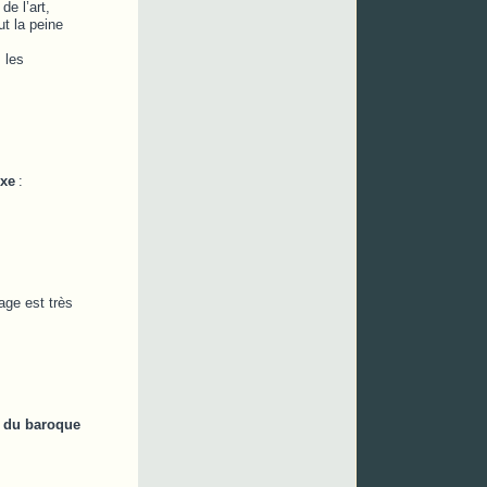
e l’art,
ut la peine
 les
xe
:
age est très
n du baroque