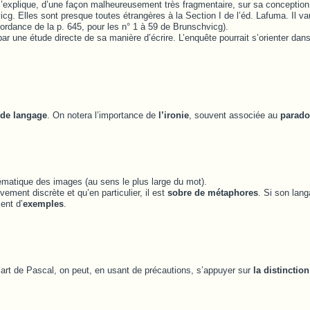
explique, d’une façon malheureusement très fragmentaire, sur sa conception d
cg. Elles sont presque toutes étrangères à la Section I de l’éd. Lafuma. Il va
ordance de la p. 645, pour les n° 1 à 59 de Brunschvicg).
par une étude directe de sa manière d’écrire. L’enquête pourrait s’orienter dans
 de langage
. On notera l’importance de
l’ironie
, souvent associée au
parado
tématique des images (au sens le plus large du mot).
ement discrète et qu’en particulier, il est
sobre de métaphores
. Si son lang
ent d’
exemples
.
l’art de Pascal, on peut, en usant de précautions, s’appuyer sur
la distinctio