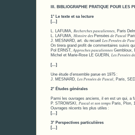
III. BIBLIOGRAPHIE PRATIQUE POUR LES
1° Le texte et sa lecture
[…]
L. LAFUMA,
Recherches pascaliennes
, Paris Del
L. LAFUMA,
Histoire des
Pensées
de Pascal
Pari
J. MESNARD, art. du recueil
Les Pensées de Pasca
On tirera grand profit de commentaires suivis qu
Pol ERNST,
Approches pascaliennes
Gembloux, D
Michel et Marie-Rose LE GUERN,
Les Pensées d
[…]
Une étude d’ensemble parue en 1975
:
J. MESNARD,
Les Pensées de Pascal
, Paris, SE
2° Études générales
Parmi les ouvrages anciens, il en est un qui, a f
P. STROWSKI,
Pascal et son temps
Paris, Plon, 
Ouvrages récents les plus utiles
:
[…]
3° Perspectives particulières
[…]