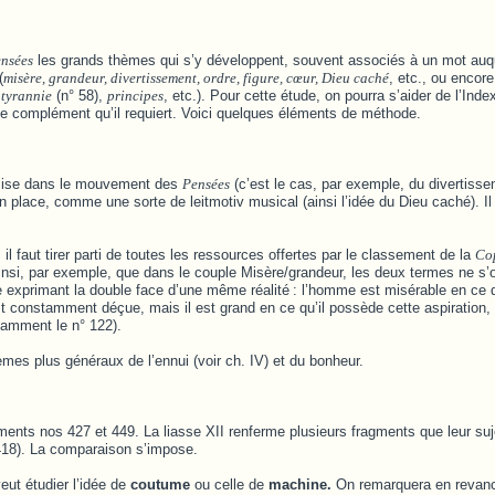
nsées
les grands thèmes qui s’y développent, souvent associés à un mot auq
(
misère, grandeur, divertissement, ordre, figure, cœur, Dieu caché
, etc., ou encor
,
tyrannie
(n° 58),
principes
, etc.). Pour cette étude, on pourra s’aider de l’Index
 le complément qu’il requiert. Voici quelques éléments de méthode.
écise dans le mouvement des
Pensées
(c’est le cas, par exemple, du divertisse
 en place, comme une sorte de leitmotiv musical (ainsi l’idée du Dieu caché). Il
l faut tirer parti de toutes les ressources offertes par le classement de la
Co
ainsi, par exemple, que dans le couple Misère/grandeur, les deux termes ne s
exprimant la double face d’une même réalité
: l’homme est misérable en ce 
 est constamment déçue, mais il est grand en ce qu’il possède cette aspiration,
otamment le n° 122).
mes plus généraux de l’ennui (voir ch. IV) et du bonheur.
gments nos 427 et 449. La liasse XII renferme plusieurs fragments que leur su
 418). La comparaison s’impose.
veut étudier l’idée de
coutume
ou celle de
machine.
On remarquera en revanc