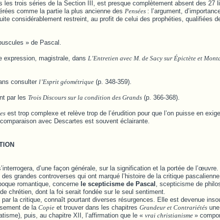
les trois séries de la Section III, est presque complètement absent des 27 l
idérées comme la partie la plus ancienne des
Pensées
: l’argument, d’importanc
ite considérablement restreint, au profit de celui des prophéties, qualifiées 
opuscules » de Pascal.
re expression, magistrale, dans
L’Entretien avec M. de Sacy sur Épictète et Mont
sans consulter
l’Esprit géométrique
(p. 348-359).
nt par les
Trois Discours sur la condition des Grands
(p. 366-368).
es
est trop complexe et relève trop de l’érudition pour que l’on puisse en exig
a comparaison avec Descartes est souvent éclairante.
TION
interrogera, d’une façon générale, sur la signification et la portée de l’œuvre
 des grandes controverses qui ont marqué l’histoire de la critique pascalienne
époque romantique, concerne
le scepticisme de Pascal
, scepticisme de philo
de chrétien, dont la foi serait fondée sur le seul sentiment.
 par la critique, connaît pourtant diverses résurgences. Elle est devenue inso
ssement de la
Copie
et trouver dans les chapitres
Grandeur et Contrariétés
une 
sme), puis, au chapitre XII, l’affirmation que le «
vrai christianisme
» compo