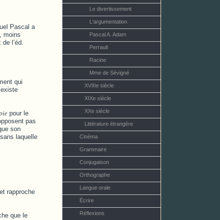
Le divertissement
L'argumentation
uel Pascal a
e, moins
Pascal A. Adam
 de l’éd.
Perrault
Racine
Mme de Sévigné
ment qui
XVIIIe siècle
 existe
XIXe siècle
XXe siècle
pie
pour le
’opposent pas
Littérature étrangère
que son
 sans laquelle
Cinéma
Grammaire
Conjugaison
Orthographe
Langue orale
jet rapproche
Écrire
Réflexions
he que le