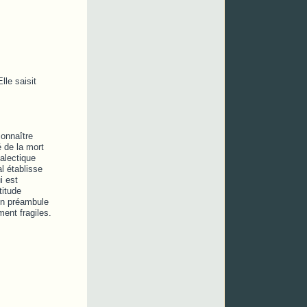
lle saisit
onnaître
é de la mort
ialectique
al établisse
i est
titude
 en préambule
ent fragiles.