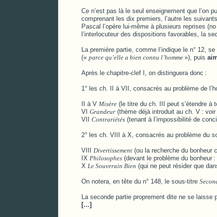
Ce n’est pas là le seul enseignement que l’on pu
comprenant les dix premiers, l’autre les suivants
Pascal l’opère lui-même à plusieurs reprises (no
l’interlocuteur des dispositions favorables, la s
La première partie, comme l’indique le n° 12, se 
(«
parce qu’elle a bien connu l’homme
»), puis
ai
Après le chapitre-clef I, on distinguera donc
:
1° les ch. II à VII, consacrés au problème de l’
II à V
Misère
(le titre du ch. III peut s’étendre à
VI
Grandeur
(thème déjà introduit au ch. V
: voir
VII
Contrariétés
(tenant à l’impossibilité de con
2° les ch. VIII à X, consacrés au problème du s
VIII
Divertissement
(ou la recherche du bonheur 
IX
Philosophes
(devant le problème du bonheur
:
X
Le Souverain Bien
(qui ne peut résider que dans 
On notera, en tête du n° 148, le sous-titre
Second
La seconde partie proprement dite ne se laisse p
[…]