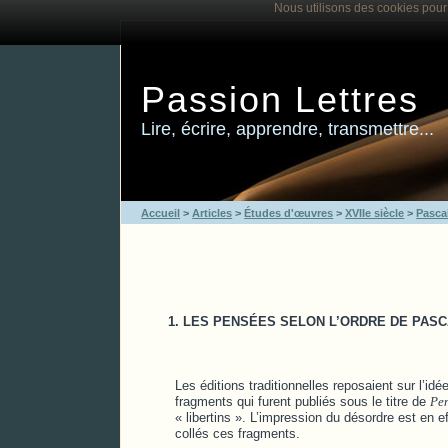
Nous utilisons des cookies pour 
Passion Lettres
Lire, écrire, apprendre, transmettre...
Accueil
>
Articles
>
Études d'œuvres
>
XVIIe siècle
>
Pasca
1. LES PENSÉES SELON L’ORDRE DE PAS
Les éditions traditionnelles reposaient sur l’id
fragments qui furent publiés sous le titre de
Pe
« libertins ». L’impression du désordre est en e
collés ces fragments.