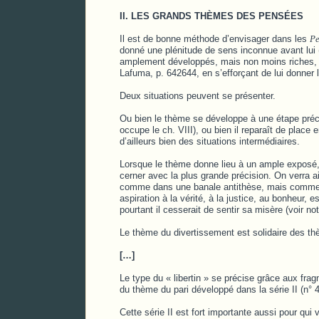
II. LES GRANDS THÈMES DES PENSÉES
Il est de bonne méthode d’envisager dans les
Pe
donné une plénitude de sens inconnue avant lui 
amplement développés, mais non moins riches
Lafuma, p. 642644, en s’efforçant de lui donner
Deux situations peuvent se présenter.
Ou bien le thème se développe à une étape pr
occupe le ch. VIII), ou bien il reparaît de place
d’ailleurs bien des situations intermédiaires.
Lorsque le thème donne lieu à un ample exposé, i
cerner avec la plus grande précision. On verra 
comme dans une banale antithèse, mais comme 
aspiration à la vérité, à la justice, au bonheur,
pourtant il cesserait de sentir sa misère (voir n
Le thème du divertissement est solidaire des thè
[…]
Le type du « libertin » se précise grâce aux fra
du thème du pari développé dans la série II (n°
Cette série II est fort importante aussi pour qui 