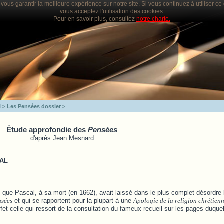
vous garantir la meilleure expérience sur notre site. Si vous continuez à utiliser c
vous acceptez l'utilisation des cookies.
Pour en savoir plus, consultez
notre charte.
l
>
Les Pensées dossier
>
Étude approfondie des
Pensées
d'après Jean Mesnard
CAL
ée que Pascal, à sa mort (en 1662), avait laissé dans le plus complet désordre 
nsées
et qui se rapportent pour la plupart à une
Apologie de la religion chrétien
ffet celle qui ressort de la consultation du fameux recueil sur les pages duque