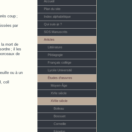
Accueil
Plan du site
après coup
;
Index alphabétique
Qui suis-je ?
laissées par
SOS Manuscrits
Articles
 la mort de
Littérature
sordre
; il les
 morceaux de
Pédagogie
Français collège
Lycée Université
euille ou à un
Études d'œuvres
, coll
Moyen-Âge
XVIe siècle
XVIIe siècle
Boileau
Bossuet
Corneille
Fénelon