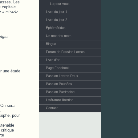
iasses. Les
Lu pour vous
e capitale
de «
miracle
Livre du jour 1
Livre du jour 2
Éphémérides
Un mot des mots
aigne
Blogue
Forum de Passion Lettres
Livre d'or
Page Facebook
er une étude
Passion Lettres Deux
Passion Poupées
Passion Patrimoine
Littérature libertine
. On sera
Contact
.
sophe, pour
utenable
critique
rte