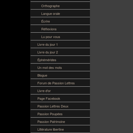
Orthographe
Langue orale
Écrire
Réflexions
Lu pour vous
Livre du jour 1
Livre du jour 2
Éphémérides
Un mot des mots
Blogue
Forum de Passion Lettres
Livre d'or
Page Facebook
Passion Lettres Deux
Passion Poupées
Passion Patrimoine
Littérature libertine