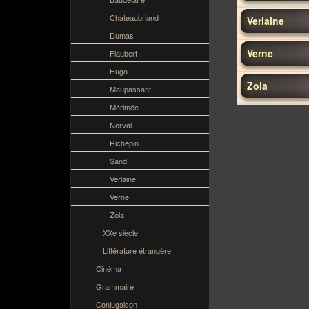
Chateaubriand
Verlaine
Dumas
Verne
Flaubert
Hugo
Zola
Maupassant
Mérimée
Nerval
Richepin
Sand
Verlaine
Verne
Zola
XXe siècle
Littérature étrangère
Cinéma
Grammaire
Conjugaison