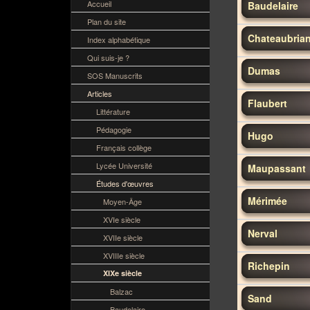
Accueil
Baudelaire
Plan du site
Chateaubria
Index alphabétique
Qui suis-je ?
Dumas
SOS Manuscrits
Articles
Flaubert
Littérature
Pédagogie
Hugo
Français collège
Lycée Université
Maupassant
Études d'œuvres
Mérimée
Moyen-Âge
XVIe siècle
Nerval
XVIIe siècle
XVIIIe siècle
Richepin
XIXe siècle
Balzac
Sand
Baudelaire