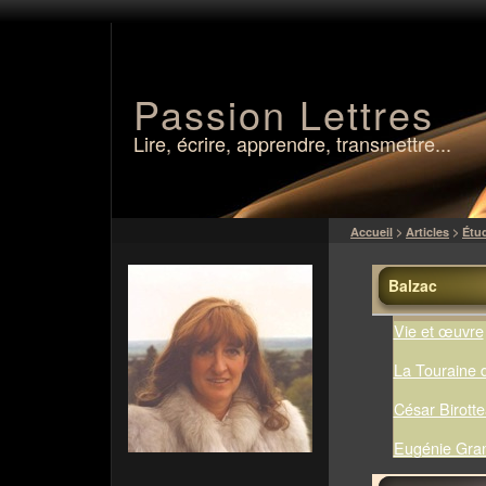
Passion Lettres
Lire, écrire, apprendre, transmettre...
Accueil
>
Articles
>
Étu
Balzac
Vie et œuvre
La Touraine 
César Birott
Eugénie Gra