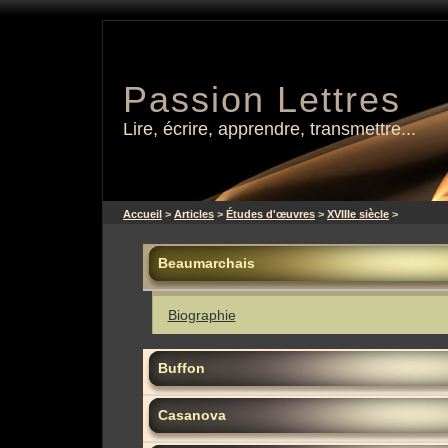
Passion Lettres
Lire, écrire, apprendre, transmettre...
Accueil
>
Articles
>
Études d'œuvres
>
XVIIIe siècle
>
Beaumarchais
Biographie
Buffon
Casanova