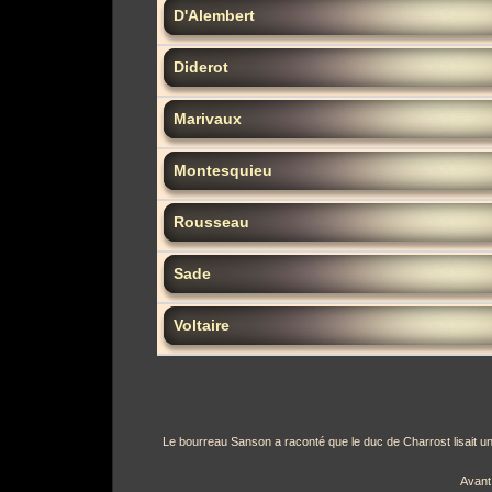
D'Alembert
Diderot
Marivaux
Montesquieu
Rousseau
Sade
Voltaire
Le bourreau Sanson a raconté que le duc de Charrost lisait un l
Avant 