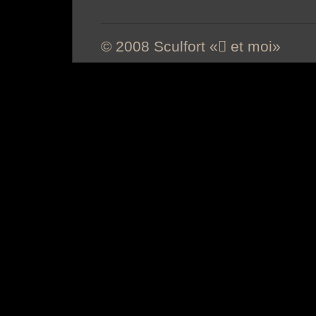
© 2008 Sculfort « et moi»