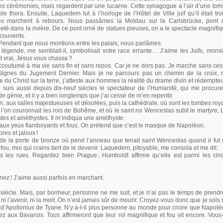
s cérémonies, mais regardent par une lucarne. Cette synagogue a l’air d’une tomb
thora. Ensuite, Laquedem lut à l’horloge de l’Hôtel de Ville juif qu’il était tro
lles marchent à rebours. Nous passâmes la Moldau sur la Carlsbrücke, pont 
eté dans la rivière. De ce pont orné de statues pieuses, on a le spectacle magnifi
 couvents.
. Pendant que nous montions entre les palais, nous parlâmes.
 légende, me semblait-il, symbolisait votre race errante… J’aime les Juifs, monsieu
t vrai, Jésus vous chassa
?
accoutumé à ma vie sans fin et sans repos. Car je ne dors pas. Je marche sans ces
Signes du Jugement Dernier. Mais je ne parcours pas un chemin de la croix, 
du Christ sur la terre, j’atteste aux hommes la réalité du drame divin et rédempte
e suis aussi depuis dix-neuf siècles le spectateur de l’Humanité, qui me procur
 génie, et il y a bien longtemps que j’ai cessé de m’en repentir.
in, aux salles majestueuses et désolées, puis la cathédrale, où sont les tombes roy
’on couronnait les rois de Bohême, et où le saint roi Wenceslas subit le martyre,
ates et améthystes. Il m’indiqua une améthyste
:
 aux yeux flamboyants et fous. On prétend que c’est le masque de Napoléon.
res et jaloux
!
rès de la porte de bronze où pend l’anneau que tenait saint Wenceslas quand il fu
 fou, moi qui crains tant de le devenir. Laquedem, pitoyable, me consola et me dit
:
s les rues. Regardez bien Prague
; Humboldt affirme qu’elle est parmi les cinq
riez
! J’aime aussi parfois en marchant.
iècle. Mais, par bonheur, personne ne me suit, et je n’ai pas le temps de prendr
 ni l’avenir, ni la mort. On n’est jamais sûr de mourir. Croyez-vous donc que je sois 
d’Apollonius de Tyane. N’y a-t-il plus personne au monde pour croire que Napolé
z aux Bavarois. Tous affirmeront que leur roi magnifique et fou vit encore. Vo