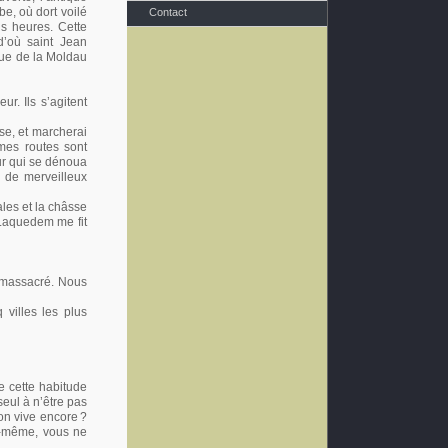
e, où dort voilé
Contact
is heures. Cette
d’où saint Jean
que de la Moldau
r. Ils s’agitent
se, et marcherai
mes routes sont
ur qui se dénoua
e de merveilleux
ales et la châsse
 Laquedem me fit
t massacré. Nous
 villes les plus
e cette habitude
seul à n’être pas
on vive encore
?
us-même, vous ne