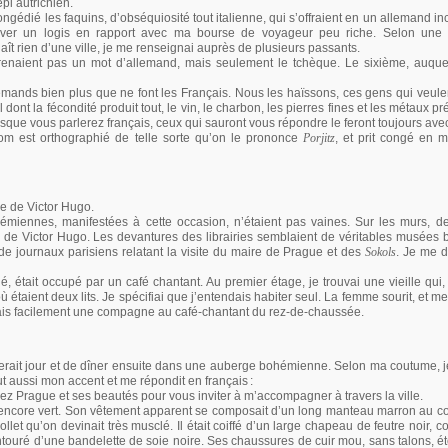
pi autrichien.
ongédié les faquins, d’obséquiosité tout italienne, qui s’offraient en un allemand 
ouver un logis en rapport avec ma bourse de voyageur peu riche. Selon une
 rien d’une ville, je me renseignai auprès de plusieurs passants.
naient pas un mot d’allemand, mais seulement le tchèque. Le sixième, auquel
lemands bien plus que ne font les Français. Nous les haïssons, ces gens qui veul
 dont la fécondité produit tout, le vin, le charbon, les pierres fines et les métaux pr
rsque vous parlerez français, ceux qui sauront vous répondre le feront toujours avec
nom est orthographié de telle sorte qu’on le prononce
Porjitz
, et prit congé en 
re de Victor Hugo.
iennes, manifestées à cette occasion, n’étaient pas vaines. Sur les murs, de 
de Victor Hugo. Les devantures des librairies semblaient de véritables musées 
s de journaux parisiens relatant la visite du maire de Prague et des
Sokols
. Je me 
é, était occupé par un café chantant. Au premier étage, je trouvai une vieille qui,
taient deux lits. Je spécifiai que j’entendais habiter seul. La femme sourit, et me 
erais facilement une compagne au café-chantant du rez-de-chaussée.
l ferait jour et de dîner ensuite dans une auberge bohémienne. Selon ma coutume, 
ut aussi mon accent et me répondit en français
:
z Prague et ses beautés pour vous inviter à m’accompagner à travers la ville.
 encore vert. Son vêtement apparent se composait d’un long manteau marron au col
let qu’on devinait très musclé. Il était coiffé d’un large chapeau de feutre noir,
touré d’une bandelette de soie noire. Ses chaussures de cuir mou, sans talons, éto