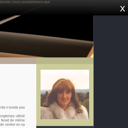
e dernier, nous considérerons que
x
nde n’existe pas
longtemps utilisé
l ferait de même
 de rentrer en sa