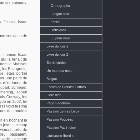
este les animaux,
Orthographe
Langue orale
s. Je suis Isaac
Écrire
Réflexions
e me souviens de
Lu pour vous
Livre du jour 1
 me nomme Isaac
Livre du jour 2
qui la tenait du
Éphémérides
 nom d’Ahasver,
; les Espagnols,
Un mot des mots
 j’étais portier
ver une paire de
Blogue
sus m’ordonna de
Forum de Passion Lettres
ubart, Schlegel,
amerling, Robert
Livre d'or
lais Conway, les
eyde en 1602, fut
Page Facebook
dez
! Voici le Ring
ques des boulets
Passion Lettres Deux
Passion Poupées
ait en hochant la
en jetant un coup
Passion Patrimoine
 vieux habits, de
euil passaient,
Littérature libertine
verte, l’antique