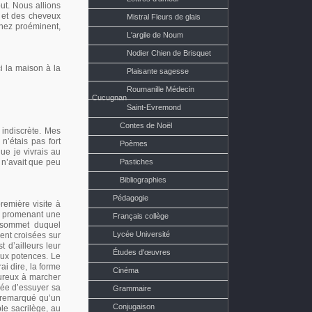
ut. Nous allions
, et des cheveux
Mistral Fleurs de glais
 nez proéminent,
L'argile de Noum
Nodier Chien de Brisquet
i la maison à la
Plaisante sagesse
Roumanille Médecin
Cucugnan
Saint-Evremond
Contes de Noël
 indiscrète. Mes
n’étais pas fort
Poèmes
ue je vivrais au
e n’avait que peu
Pastiches
Bibliographies
Pédagogie
remière visite à
rs promenant une
Français collège
u sommet duquel
Lycée Université
ient croisées sur
 d’ailleurs leur
Études d'œuvres
aux potences. Le
ai dire, la forme
Cinéma
eureux à marcher
dée d’essuyer sa
Grammaire
 remarqué qu’un
Conjugaison
le sacrilège, au