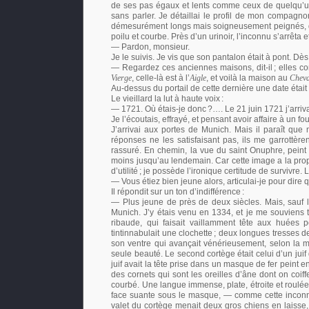
de ses pas égaux et lents comme ceux de quelqu’un 
sans parler. Je détaillai le profil de mon compag
démesurément longs mais soigneusement peignés, d’u
poilu et courbe. Près d’un urinoir, l’inconnu s’arrêta e
— Pardon, monsieur.
Je le suivis. Je vis que son pantalon était à pont. Dè
— Regardez ces anciennes maisons, dit-il
; elles c
Vierge
, celle-là est à l’
Aigle
, et voilà la maison au
Cheva
Au-dessus du portail de cette dernière une date était
Le vieillard la lut à haute voix
:
— 1721. Où étais-je donc
?…. Le 21 juin 1721 j’arriv
Je l’écoutais, effrayé, et pensant avoir affaire à un f
J’arrivai aux portes de Munich. Mais il paraît que 
réponses ne les satisfaisant pas, ils me garrottère
rassuré. En chemin, la vue du saint Onuphre, peint
moins jusqu’au lendemain. Car cette image a la propri
d’utilité
; je possède l’ironique certitude de survivre.
— Vous étiez bien jeune alors, articulai-je pour dire
Il répondit sur un ton d’indifférence
:
— Plus jeune de près de deux siècles. Mais, sauf l
Munich. J’y étais venu en 1334, et je me souviens 
ribaude, qui faisait vaillamment tête aux huées
tintinnabulait une clochette
; deux longues tresses de
son ventre qui avançait vénérieusement, selon la m
seule beauté. Le second cortège était celui d’un jui
juif avait la tête prise dans un masque de fer peint e
des cornets qui sont les oreilles d’âne dont on coif
courbé. Une langue immense, plate, étroite et roulée
face suante sous le masque, — comme cette inconn
valet du cortège menait deux gros chiens en laisse, 