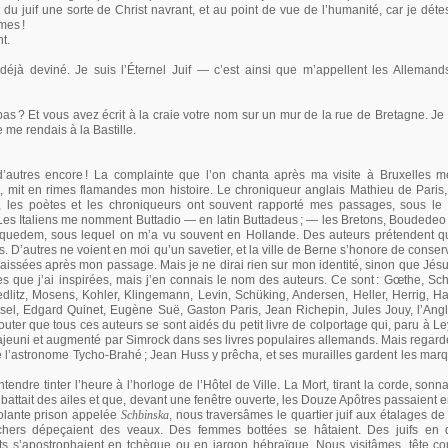
t du juif une sorte de Christ navrant, et au point de vue de l’humanité, car je dét
mmes
!
t.
déjà deviné. Je suis l’Éternel Juif — c’est ainsi que m’appellent les Allemand
 pas
? Et vous avez écrit à la craie votre nom sur un mur de la rue de Bretagne. J
e me rendais à la Bastille.
’autres encore
! La complainte que l’on chanta après ma visite à Bruxelles
mit en rimes flamandes mon histoire. Le chroniqueur anglais Mathieu de Paris, 
is, les poètes et les chroniqueurs ont souvent rapporté mes passages, sous le
. Les Italiens me nomment Buttadio — en latin Buttadeus
; — les Bretons, Boudedeo
quedem, sous lequel on m’a vu souvent en Hollande. Des auteurs prétendent que
. D’autres ne voient en moi qu’un savetier, et la ville de Berne s’honore de conser
s laissées après mon passage. Mais je ne dirai rien sur mon identité, sinon que Jé
es que j’ai inspirées, mais j’en connais le nom des auteurs. Ce sont
: Gœthe, Sch
edlitz, Mosens, Kohler, Klingemann, Levin, Schüking, Andersen, Heller, Herrig, H
sel, Edgard Quinet, Eugène Suë, Gaston Paris, Jean Richepin, Jules Jouy, l’Ang
uter que tous ces auteurs se sont aidés du petit livre de colportage qui, paru à L
fut rajeuni et augmenté par Simrock dans ses livres populaires allemands. Mais regar
de l’astronome Tycho-Brahé
; Jean Huss y prêcha, et ses murailles gardent les mar
endre tinter l’heure à l’horloge de l’Hôtel de Ville. La Mort, tirant la corde, sonn
q battait des ailes et que, devant une fenêtre ouverte, les Douze Apôtres passaient 
ésolante prison appelée
Schbinska
, nous traversâmes le quartier juif aux étalages de
chers dépeçaient des veaux. Des femmes bottées se hâtaient. Des juifs en d
ts s’apostrophaient en tchèque ou en jargon hébraïque. Nous visitâmes, tête cou