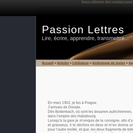
Nous utilisons des cookies pour 
Passion Lettres
Lire, écrire, apprendre, transmettre...
Accueil
>
Articles
>
Littérature
>
Anthologie de textes
>
Ap
En mars 1902, je fus à Prague.
J’arrivais de Dresde.
Dès Bodenbach, où sont les douanes autrichiennes, 
dans l’empire des Habsbourg.
Lorsqu’à la gare je m’enquis de la consigne, afin d’
et graisseux, il le déchira en deux et m’en donna un
pour l’autre moitié, et que, les deux fragments de bill