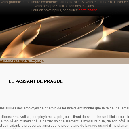
vous garantir la meilleure expérience sur notre site. Si vous continuez à utiliser c
vous acceptez l'utilisation des cookies.
Pour en savoir plus, consultez
notre charte.
ollinaire Passant de Prague
>
LE PASSANT DE PRAGUE
les allures des employés de chemin de fer m’avaient montré que la raideur allema
y déposer ma valise, l’employé me la prit
; puis, tirant de sa poche un billet depuis 
e moitié en m’invitant à la garder soigneusement. Il m’assura que, de son côté, i
et coïncidant, je prouverais ainsi être le propriétaire du bagage quand il me plairait