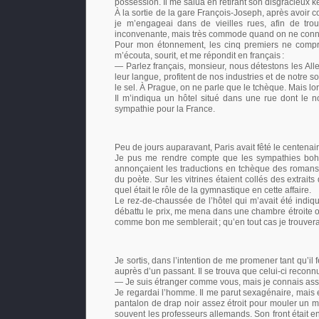
possession. Il me salua en retirant son disgracieux ké
À la sortie de la gare François-Joseph, après avoir c
je m’engageai dans de vieilles rues, afin de tr
inconvenante, mais très commode quand on ne connaît
Pour mon étonnement, les cinq premiers ne compre
m’écouta, sourit, et me répondit en français
:
— Parlez français, monsieur, nous détestons les Al
leur langue, profitent de nos industries et de notre sol
le sel. À Prague, on ne parle que le tchèque. Mais lo
Il m’indiqua un hôtel situé dans une rue dont le 
sympathie pour la France.
Peu de jours auparavant, Paris avait fêté le centenai
Je pus me rendre compte que les sympathies bohém
annonçaient les traductions en tchèque des romans 
du poète. Sur les vitrines étaient collés des extrait
quel était le rôle de la gymnastique en cette affaire.
Le rez-de-chaussée de l’hôtel qui m’avait été indiqu
débattu le prix, me mena dans une chambre étroite où é
comme bon me semblerait
; qu’en tout cas je trouv
Je sortis, dans l’intention de me promener tant qu’i
auprès d’un passant. Il se trouva que celui-ci reconn
— Je suis étranger comme vous, mais je connais asse
Je regardai l’homme. Il me parut sexagénaire, mais
pantalon de drap noir assez étroit pour mouler un mol
souvent les professeurs allemands. Son front était en