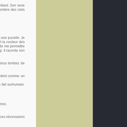
eillard. Son sexe
sombre des ciels
s une pucelle. Je
t la couleur des
 de me permettre
. Il raconta son
 Vous tombez de
sentent comme un
’a fait surhumain.
ères.
orces nécessaires