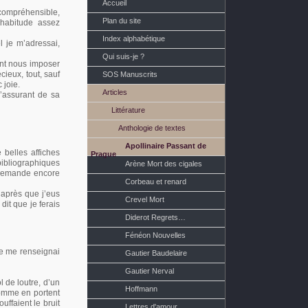
Accueil
incompréhensible,
Plan du site
 habitude assez
Index alphabétique
 je m’adressai,
Qui suis-je ?
ent nous imposer
écieux, tout, sauf
SOS Manuscrits
 joie.
Articles
m’assurant de sa
Littérature
Anthologie de textes
Apollinaire Passant de
belles affiches
Prague
bibliographiques
Arène Mort des cigales
demande encore
Corbeau et renard
 après que j’eus
Crevel Mort
dit que je ferais
Diderot Regrets…
Fénéon Nouvelles
je me renseignai
Gautier Baudelaire
Gautier Nerval
 de loutre, d’un
Hoffmann
 comme en portent
uffaient le bruit
Lettres d'amour