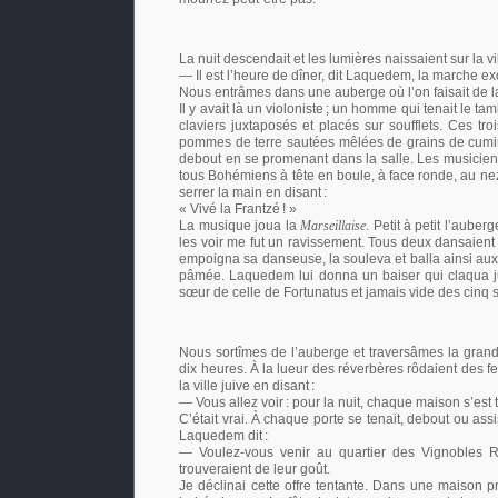
La nuit descendait et les lumières naissaient sur la
— Il est l’heure de dîner, dit Laquedem, la marche exc
Nous entrâmes dans une auberge où l’on faisait de 
Il y avait là un violoniste
; un homme qui tenait le tamb
claviers juxtaposés et placés sur soufflets. Ces tr
pommes de terre sautées mêlées de grains de cumin
debout en se promenant dans la salle. Les musiciens 
tous Bohémiens à tête en boule, à face ronde, au nez
serrer la main en disant
:
« Vivé la Frantzé
! »
La musique joua la
Marseillaise
. Petit à petit l’auber
les voir me fut un ravissement. Tous deux dansaien
empoigna sa danseuse, la souleva et balla ainsi aux 
pâmée. Laquedem lui donna un baiser qui claqua juvén
sœur de celle de Fortunatus et jamais vide des cinq 
Nous sortîmes de l’auberge et traversâmes la gran
dix heures. À la lueur des réverbères rôdaient des
la ville juive en disant
:
— Vous allez voir
: pour la nuit, chaque maison s’est
C’était vrai. À chaque porte se tenait, debout ou as
Laquedem dit
:
— Voulez-vous venir au quartier des Vignobles 
trouveraient de leur goût.
Je déclinai cette offre tentante. Dans une maison