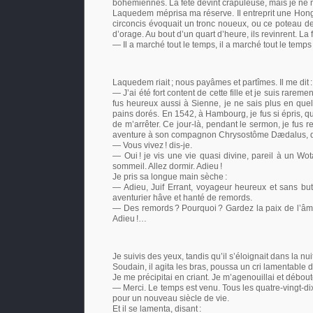
bohémiennes. La fête devint crapuleuse, mais je ne 
Laquedem méprisa ma réserve. Il entreprit une Hongrois
circoncis évoquait un tronc noueux, ou ce poteau de
d’orage. Au bout d’un quart d’heure, ils revinrent. La
— Il a marché tout le temps, il a marché tout le temps
Laquedem riait
; nous payâmes et partîmes. Il me dit
:
— J’ai été fort content de cette fille et je suis rarem
fus heureux aussi à Sienne, je ne sais plus en que
pains dorés. En 1542, à Hambourg, je fus si épris, q
de m’arrêter. Ce jour-là, pendant le sermon, je fus 
aventure à son compagnon Chrysostôme Dædalus, qu
— Vous vivez
! dis-je.
— Oui
! je vis une vie quasi divine, pareil à un Wot
sommeil. Allez dormir. Adieu
!
Je pris sa longue main sèche
:
— Adieu, Juif Errant, voyageur heureux et sans but
aventurier hâve et hanté de remords.
— Des remords
? Pourquoi
? Gardez la paix de l’â
Adieu
!…
Je suivis des yeux, tandis qu’il s’éloignait dans la nu
Soudain, il agita les bras, poussa un cri lamentable de
Je me précipitai en criant. Je m’agenouillai et débo
— Merci. Le temps est venu. Tous les quatre-vingt-dix
pour un nouveau siècle de vie.
Et il se lamenta, disant
: