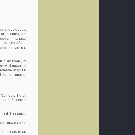
ium à deux petits
au paprika, les
 Laquedem mangea
es de ses hôtes,
uelqu’un vint me
ille de l’hôte, et
danse
. Soudain, il
érieuse et quasi
 tira sa bourse,
àmesti. Il était
 m’entraîna dans
 Tout d’un coup,
pèdes eux-mêmes
, hongroises ou