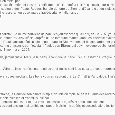
m’en mêlai pas.
e tétonnière et fessue. Bientôt débraillé, il entraîna la fille, qui avait peur du vi
 couleurs des Peaux-Rouges, bariolé de terre de Sienne, d’écarlate et du violet 
 fille lasse, amoureuse, mais effrayée, criait en allemand
:
!
ent satisfait. Je ne me souviens de pareilles jouissances qu’à Forli, en 1267, où j’eu
lle année du XIV
siècle, auprès d’une fornarine mariée, dont les cheveux avaien
e
ue j’allai dans une église, pieds nus, supplier Dieu vainement de me pardonner et
reconnu et accosté par l’étudiant Paulus von Eitzen, qui devint évêque de Schleswig
i l’imprima en 1564.
an, jamais triste. Mais, je le sens, il faut que je parte. J’en ai assez de Prague
!
! Votre optimisme n’est pas médiocre, et qu’ils sont fous ceux qui vous repré
me et soyez méchant. Les bons vous en sauront gré. Le Christ
! je l’ai bafoué. Il m
it froide, les jeux de son ombre, simple, double ou triple selon les lueurs des réverb
 bête blessée et s’abattit sur le sol.
utonnai sa chemise. Il tourna vers moi des yeux égarés et parla confusément
:
 ou cent ans, un mal terrible me frappe. Mais je me guéris, et possède alors les f