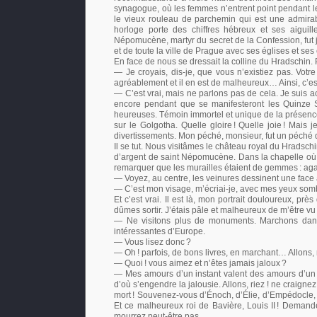
synagogue, où les femmes n’entrent point pendant le
le vieux rouleau de parchemin qui est une admirable 
horloge porte des chiffres hébreux et ses aigui
Népomucène, martyr du secret de la Confession, fut j
et de toute la ville de Prague avec ses églises et ses
En face de nous se dressait la colline du Hradschin
— Je croyais, dis-je, que vous n’existiez pas. Votre
agréablement et il en est de malheureux… Ainsi, c’es
— C’est vrai, mais ne parlons pas de cela. Je suis 
encore pendant que se manifesteront les Quinze 
heureuses. Témoin immortel et unique de la présence 
sur le Golgotha. Quelle gloire
! Quelle joie
! Mais j
divertissements. Mon péché, monsieur, fut un péché de
Il se tut. Nous visitâmes le château royal du Hradsch
d’argent de saint Népomucène. Dans la chapelle où l
remarquer que les murailles étaient de gemmes
: ag
— Voyez, au centre, les veinures dessinent une face
— C’est mon visage, m’écriai-je, avec mes yeux somb
Et c’est vrai. Il est là, mon portrait douloureux, p
dûmes sortir. J’étais pâle et malheureux de m’être vu
— Ne visitons plus de monuments. Marchons dan
intéressantes d’Europe.
— Vous lisez donc
?
— Oh
! parfois, de bons livres, en marchant… Allons, 
— Quoi
! vous aimez et n’êtes jamais jaloux
?
— Mes amours d’un instant valent des amours d’un s
d’où s’engendre la jalousie. Allons, riez
! ne craignez
mort
! Souvenez-vous d’Énoch, d’Élie, d’Empédocle, 
Et ce malheureux roi de Bavière, Louis II
! Demande
mourrez peut-être pas.