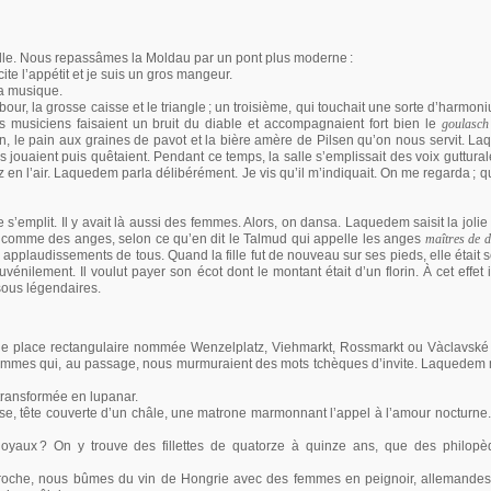
 ville. Nous repassâmes la Moldau par un pont plus moderne
:
ite l’appétit et je suis un gros mangeur.
la musique.
our, la grosse caisse et le triangle
; un troisième, qui touchait une sorte d’harmon
ois musiciens faisaient un bruit du diable et accompagnaient fort bien le
goulasch
, le pain aux graines de pavot et la bière amère de Pilsen qu’on nous servit.
jouaient puis quêtaient. Pendant ce temps, la salle s’emplissait des voix guttural
 en l’air. Laquedem parla délibérément. Je vis qu’il m’indiquait. On me regarda
; q
ge s’emplit. Il y avait là aussi des femmes. Alors, on dansa. Laquedem saisit la jolie f
t comme des anges, selon ce qu’en dit le Talmud qui appelle les anges
maîtres de 
applaudissements de tous. Quand la fille fut de nouveau sur ses pieds, elle était s
ilement. Il voulut payer son écot dont le montant était d’un florin. À cet effet il
sous légendaires.
de place rectangulaire nommée Wenzelplatz, Viehmarkt, Rossmarkt ou Vàclavské N
 femmes qui, au passage, nous murmuraient des mots tchèques d’invite. Laquedem
 transformée en lupanar.
sise, tête couverte d’un châle, une matrone marmonnant l’appel à l’amour nocturne.
Royaux
? On y trouve des fillettes de quatorze à quinze ans, que des philo
 proche, nous bûmes du vin de Hongrie avec des femmes en peignoir, allemandes