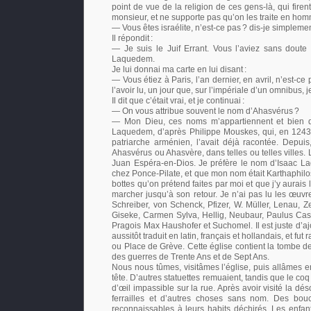
point de vue de la religion de ces gens-là, qui firen
monsieur, et ne supporte pas qu’on les traite en ho
— Vous êtes israélite, n’est-ce pas
? dis-je simplemen
Il répondit
:
— Je suis le Juif Errant. Vous l’aviez sans doute 
Laquedem.
Je lui donnai ma carte en lui disant
:
— Vous étiez à Paris, l’an dernier, en avril, n’est-ce
l’avoir lu, un jour que, sur l’impériale d’un omnibus, j
Il dit que c’était vrai, et je continuai
:
— On vous attribue souvent le nom d’Ahasvérus
?
— Mon Dieu, ces noms m’appartiennent et bien d
Laquedem, d’après Philippe Mouskes, qui, en 1243, 
patriarche arménien, l’avait déjà racontée. Depu
Ahasvérus ou Ahasvère, dans telles ou telles villes
Juan Espéra-en-Dios. Je préfère le nom d’Isaac La
chez Ponce-Pilate, et que mon nom était Karthaphilos
bottes qu’on prétend faites par moi et que j’y aurai
marcher jusqu’à son retour. Je n’ai pas lu les œuvr
Schreiber, von Schenck, Pfizer, W. Müller, Lenau, Z
Giseke, Carmen Sylva, Hellig, Neubaur, Paulus Cas
Pragois Max Haushofer et Suchomel. Il est juste d’ajo
aussitôt traduit en latin, français et hollandais, et 
ou Place de Grève. Cette église contient la tombe 
des guerres de Trente Ans et de Sept Ans.
Nous nous tûmes, visitâmes l’église, puis allâmes ent
tête. D’autres statuettes remuaient, tandis que le co
d’œil impassible sur la rue. Après avoir visité la d
ferrailles et d’autres choses sans nom. Des bou
reconnaissables à leurs habits déchirés. Les enfan