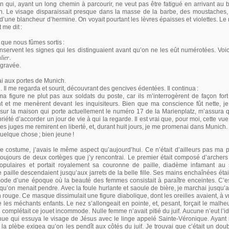
qui, ayant un long chemin à parcourir, ne veut pas être fatigué en arrivant au b
non. Le visage disparaissait presque dans la masse de la barbe, des moustaches
ne blancheur d’hermine. On voyait pourtant les lèvres épaisses et violettes. Le
t me dit
:
s que nous fûmes sortis
:
onservent les signes qui les distinguaient avant qu’on ne les eût numérotées. Voic
lier
.
 gravée.
ai aux portes de Munich.
ou. Il me regarda et sourit, découvrant des gencives édentées. Il continua
:
ma figure ne plut pas aux soldats du poste, car ils m’interrogèrent de façon fort
nt et me menèrent devant les inquisiteurs. Bien que ma conscience fût nette, je 
 sur la maison qui porte actuellement le numéro 17 de la Marienplatz, m’assura q
été d’accorder un jour de vie à qui la regarde. Il est vrai que, pour moi, cette vu
 Les juges me remirent en liberté, et, durant huit jours, je me promenai dans Munich.
 quelque chose
; bien jeune
!
e costume, j’avais le même aspect qu’aujourd’hui. Ce n’était d’ailleurs pas ma p
toujours de deux cortèges que j’y rencontrai. Le premier était composé d’arche
 populaires et portait royalement sa couronne de paille, diadème infamant a
 paille descendaient jusqu’aux jarrets de la belle fille. Ses mains enchaînées éta
ode d’une époque où la beauté des femmes consistait à paraître enceintes. C’est
f qu’on menait pendre. Avec la foule hurlante et saoule de bière, je marchai jusqu’
n rouge. Ce masque dissimulait une figure diabolique, dont les oreilles avaient, à vr
fe les méchants enfants. Le nez s’allongeait en pointe, et, pesant, forçait le malh
 complétait ce jouet incommode. Nulle femme n’avait pitié du juif. Aucune n’eut l’i
ue qui essuya le visage de Jésus avec le linge appelé Sainte-Véronique. Ayant
la plèbe exigea qu’on les pendît aux côtés du juif. Je trouvai que c’était un doub