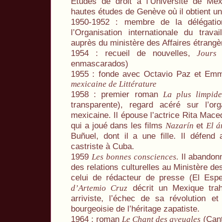
Études de droit à l’Université de Mexi
hautes études de Genève où il obtient u
1950-1952 : membre de la délégati
l’Organisation internationale du trav
auprès du ministère des Affaires étrangè
1954 : recueil de nouvelles,
Jours
enmascarados)
1955 : fonde avec Octavio Paz et Emm
mexicaine de Littérature
1958 : premier roman
La plus limpid
transparente), regard acéré sur l’org
mexicaine. Il épouse l’actrice Rita Mace
qui a joué dans les films
et
Nazarín
El á
Buñuel, dont il a une fille. Il défend
castriste à Cuba.
1959
Il abandonn
Les bonnes consciences.
des relations culturelles au Ministère de
celui de rédacteur de presse (El Esp
décrit un Mexique trahi
d’Artemio Cruz
arriviste, l’échec de sa révolution e
bourgeoisie de l’héritage zapatiste.
1964 : roman
(Cant
Le Chant des aveugles