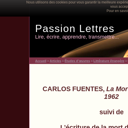
Nous utilisons des cookies pour vous garantir la meilleure expérie
vous accept
Pour en savoi
Passion Lettres
Lire, écrire, apprendre, transmettre...
Accueil
>
Articles
>
Études d'œuvres
>
Littérature étrangère
>
CARLOS FUENTES,
La Mor
1962
suivi de
L’écriture de la mort d