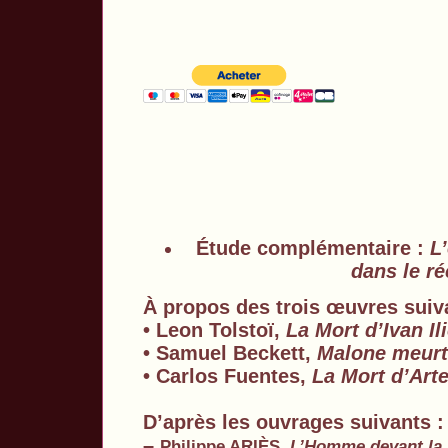
É
tude complémentaire :
L
dans le ré
À
propos des trois œuvres suiv
• Leon Tolstoï,
La Mort d’Ivan Il
• Samuel Beckett,
Malone meur
• Carlos Fuentes,
La Mort d’Art
D’après les ouvrages suivants :
–
Philippe ARIÈS,
L’Homme devant la