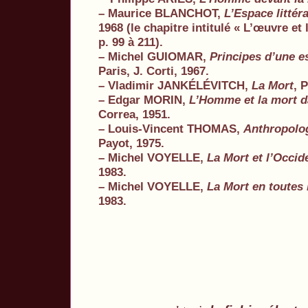
– Maurice BLANCHOT,
L’Espace littéra
1968 (le chapitre intitulé « L’œuvre et 
p. 99 à 211).
– Michel GUIOMAR,
Principes d’une e
Paris, J. Corti, 1967.
– Vladimir JANK
É
L
É
VITCH,
La Mort
, 
– Edgar MORIN,
L’Homme et la mort da
Correa, 1951.
– Louis-Vincent THOMAS,
Anthropolog
Payot, 1975.
– Michel VOYELLE,
La Mort et l’Occid
1983.
– Michel VOYELLE,
La Mort en toutes 
1983.