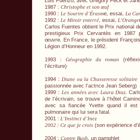
Luis Puenzo, avec Gregory Peck et Jan
1987 :
Christophe et son œuf
1990 :
e, essai,
Le Sourire d’Érasm
La Ca
1992 :
, essai,
Le Miroir enterré
L’Orange
Carlos Fuentes obtient le Prix national d
prestigieux Prix Cervantès en 1987 
œuvre. En France, le président François 
Légion d’Honneur en 1992.
1993 :
(réflexi
Géographie du roman
l’écriture)
1994 :
(
Diane ou la Chasseresse solitaire
passionnée avec l’actrice Jean Seberg)
1999 :
Carl
Les années avec Laura Diaz.
de l’écrivain, se trouve à l’hôtel Camin
avec sa fiancée Yvette quand il est a
pulmonaire qui lui sera fatal.
2001 :
L’Instinct d’Inez
(son expérience d’é
2002 : Ce que je crois
2004 :
, un pamphlet
Contre Bush