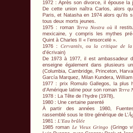
1972 : Après son divorce, il épouse la 
De cette union naîtra Carlos, alors q
Paris, et Natasha en 1974 alors qu’ils 
tous deux morts jeunes.
1975 : roman
il resti
Terra Nostra où
mexicaine, y compris les mythes pré
Quint à Charles II « l’ensorcelé ».
1976 :
Cervantès, ou la critique de l
d’écrivain)
De 1973 à 1977, il est ambassadeur d
enseigne également dans plusieurs uni
(Columbia, Cambridge, Princeton, Harvard
García Marquez, Milan Kundera, William
1977 : prix Romulo Gallegos, la plus hau
d’Amérique latine pour son roman
Terra 
1978 : La Tête de l’hydre (1978),
1980 : Une certaine parenté
À partir des années 1980, Fuente
rassemblé sous le titre générique de L’
Âg
1981 :
L’Eau brûlée
1985 roman
(Gringo vi
Le Vieux Gringo