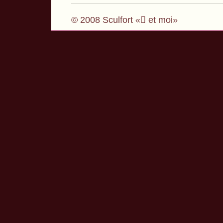
© 2008 Sculfort « et moi»