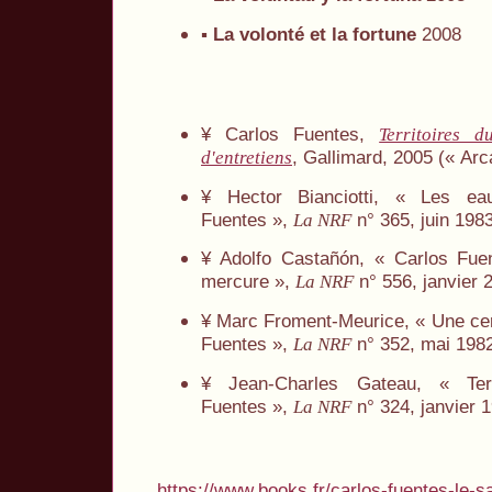
▪
La volonté et la fortune
2008
¥ Carlos Fuentes,
Territoires 
, Gallimard, 2005 (« Arc
d'entretiens
¥ Hector Bianciotti, « Les ea
Fuentes »,
n° 365, juin 198
La NRF
¥ Adolfo Castañón, « Carlos Fue
mercure »,
n° 556, janvier 
La NRF
¥ Marc Froment-Meurice, « Une cer
Fuentes »,
n° 352, mai 1982
La NRF
¥ Jean-Charles Gateau, « Ter
Fuentes »,
n° 324, janvier 
La NRF
https://www.books.fr/carlos-fuentes-le-s