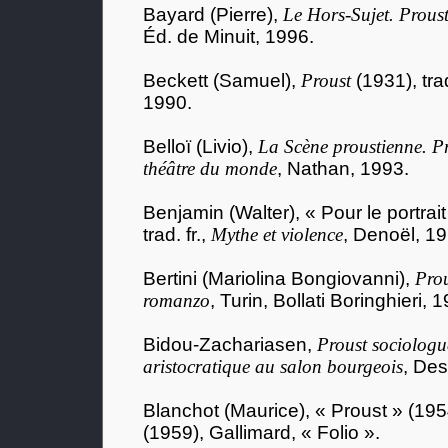
Bayard (Pierre),
Le Hors-Sujet. Proust
Éd. de Minuit, 1996.
Beckett (Samuel),
Proust
(1931), trad
1990.
Belloï (Livio),
La Scène proustienne. Pr
théâtre du monde
, Nathan, 1993.
Benjamin (Walter), « Pour le portrai
trad. fr.,
Mythe et violence
, Denoël, 19
Bertini (Mariolina Bongiovanni),
Prou
romanzo
, Turin, Bollati Boringhieri, 
Bidou-Zachariasen,
Proust sociologu
aristocratique au salon bourgeois
, Des
Blanchot (Maurice), « Proust » (195
(1959), Gallimard, « Folio ».