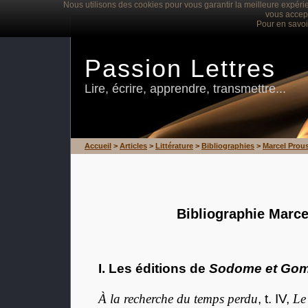
Nous utilisons des cookies pour vous garantir la meilleure expérie
vous accept
Pour en savoi
Passion Lettres
Lire, écrire, apprendre, transmettre...
Accueil
>
Articles
>
Littérature
>
Bibliographies
>
Marcel Prou
Bibliographie Marce
I. Les éditions de
Sodome et Gom
À la recherche du temps perdu
, t. IV,
Le