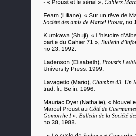
- « Proust et le sérail »,
Cahiers Marc
Fearn (Liliane), « Sur un rêve de M
Société des amis de Marcel Proust
, no 
Kurokawa (Shuji), « L’histoire d’Alb
partie du Cahier 71 »,
Bulletin d’inf
no 23, 1992.
Ladenson (Elisabeth),
Proust’s Lesb
University Press, 1999.
Lavagetto (Mario),
Chambre 43. Un la
trad. fr., Belin, 1996.
Mauriac Dyer (Nathalie), « Nouvelle
Marcel Proust au
Côté de Guermante
Gomorrhe I
»,
Bulletin de la Société d
no 38, 1988.
- « Le cycle de
Sodome et Gomorrhe