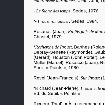
naturalisme aux années vingt
, Corti, 1
-
Le Signe des temps
, Sedes, 1976.
*-
Proust romancier
, Sedes, 1984.
Recanati (Jean),
Profils juifs de Marc
Chastel, 1979.
*
Recherche de Proust
, Barthes (Rolan
Debray-Genette (Raymonde), Gaube
(Gérard), Houston (John Porter), Le
Muller (Marcel), Rosasco (Joan), R
Seuil, « Points », 1980.
Revel (Jean-François),
Sur Proust
(1
*Richard (Jean-Pierre),
Proust et le 
Éd. du Seuil, « Points ».
Ricoeur (Paul), « À la recherche du