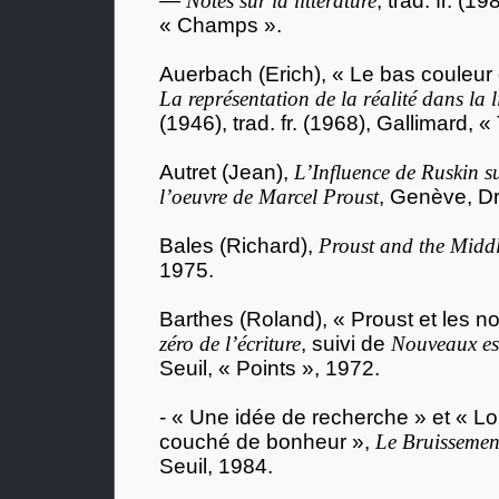
—
Notes sur la littérature
, trad. fr. (
« Champs ».
Auerbach (Erich), « Le bas couleur
La représentation de la réalité dans la l
(1946), trad. fr. (1968), Gallimard, « 
Autret (Jean),
L’Influence de Ruskin sur
l’oeuvre de Marcel Proust
, Genève, Dr
Bales (Richard),
Proust and the Midd
1975.
Barthes (Roland), « Proust et les 
zéro de l’écriture
, suivi de
Nouveaux ess
Seuil, « Points », 1972.
- « Une idée de recherche » et « L
couché de bonheur »,
Le Bruissemen
Seuil, 1984.