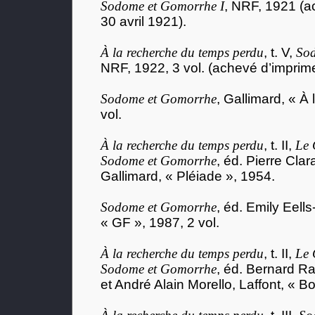
Sodome et Gomorrhe I
, NRF, 1921 (a
30 avril 1921).
À la recherche du temps perdu
, t. V,
Sod
NRF, 1922, 3 vol. (achevé d’imprime
Sodome et Gomorrhe
, Gallimard, « À
vol.
À la recherche du temps perdu
, t. II,
Le 
Sodome et Gomorrhe
, éd. Pierre Clar
Gallimard, « Pléiade », 1954.
Sodome et Gomorrhe
, éd. Emily Eel
« GF », 1987, 2 vol.
À la recherche du temps perdu
, t. II,
Le 
Sodome et Gomorrhe
, éd. Bernard Ra
et André Alain Morello, Laffont, « B