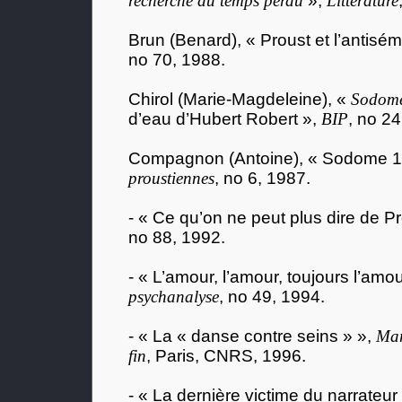
recherche du temps perdu
»,
Littérature
Brun (Benard), « Proust et l’antisém
no 70, 1988.
Chirol (Marie-Magdeleine), «
Sodome
d’eau d’Hubert Robert »,
BIP
, no 24
Compagnon (Antoine), « Sodome 1
proustiennes
, no 6, 1987.
- « Ce qu’on ne peut plus dire de P
no 88, 1992.
- « L’amour, l’amour, toujours l’amo
psychanalyse
, no 49, 1994.
- « La « danse contre seins » »,
Mar
fin
, Paris, CNRS, 1996.
- « La dernière victime du narrateur