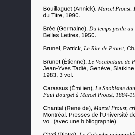
Bouillaguet (Annick),
Marcel Proust. L
du Titre, 1990.
Brée (Germaine),
Du temps perdu au 
Belles Lettres, 1950.
Brunel, Patrick,
Le Rire de Proust
, C
Brunet (Étienne),
Le Vocabulaire de P
Jean-Yves Tadié, Genève, Slatkine 
1983, 3 vol.
Carassus (Émilien),
Le Snobisme dans 
Paul Bourget à Marcel Proust, 1884-1
Chantal (René de),
Marcel Proust, crit
Montréal, Presses de l’Université d
vol. (avec une bibliographie).
Citati (Pietro),
La Colombe poignardé