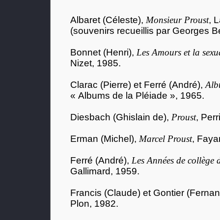
Albaret (Céleste),
Monsieur Proust
, 
(souvenirs recueillis par Georges B
Bonnet (Henri),
Les Amours et la sexu
Nizet, 1985.
Clarac (Pierre) et Ferré (André),
Alb
« Albums de la Pléiade », 1965.
Diesbach (Ghislain de),
Proust
, Perr
Erman (Michel),
Marcel Proust
, Faya
Ferré (André),
Les Années de collège 
Gallimard, 1959.
Francis (Claude) et Gontier (Ferna
Plon, 1982.