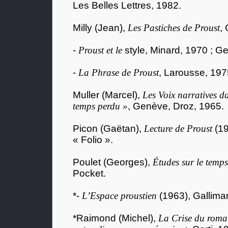
Les Belles Lettres, 1982.
Milly (Jean),
Les Pastiches de Proust
,
-
Proust et le
style, Minard, 1970 ; Ge
-
La Phrase de Proust
, Larousse, 197
Muller (Marcel),
Les Voix narratives d
temps perdu »
, Genève, Droz, 1965.
Picon (Gaëtan),
Lecture de Proust
(19
« Folio ».
Poulet (Georges),
Études sur le temp
Pocket.
*-
L’Espace proustien
(1963), Gallimar
*Raimond (Michel),
La Crise du roma