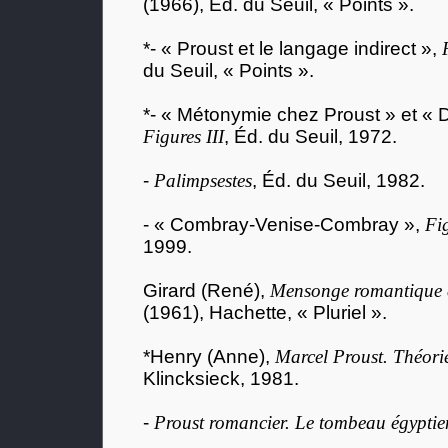
(1966), Éd. du Seuil, « Points ».
*- « Proust et le langage indirect »,
du Seuil, « Points ».
*- « Métonymie chez Proust » et « D
Figures III
, Éd. du Seuil, 1972.
-
Palimpsestes
, Éd. du Seuil, 1982.
- « Combray-Venise-Combray »,
Fi
1999.
Girard (René),
Mensonge romantique e
(1961), Hachette, « Pluriel ».
*Henry (Anne),
Marcel Proust. Théori
Klincksieck, 1981.
-
Proust romancier. Le tombeau égyptie