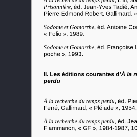
À la recherche du temps perdu
, t. III,
So
Prisonnière
, éd. Jean-Yves Tadié, 
Pierre-Edmond Robert, Gallimard, «
Sodome et Gomorrhe
, éd. Antoine C
« Folio », 1989.
Sodome et Gomorrhe
, éd. Françoise 
poche », 1993.
II. Les éditions courantes d’
À la 
perdu
À la recherche du temps perdu
, éd. Pi
Ferré, Gallimard, « Pléiade », 1954,
À la recherche du temps perdu
, éd. Je
Flammarion, « GF », 1984-1987, 10