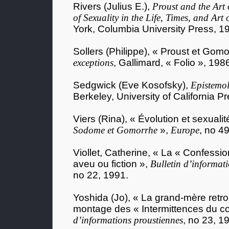
Rivers (Julius E.),
Proust and the Art 
of Sexuality in the Life, Times, and Art
York, Columbia University Press, 1
Sollers (Philippe), « Proust et Gom
exceptions
, Gallimard, « Folio », 198
Sedgwick (Eve Kosofsky),
Epistemol
Berkeley, University of California P
Viers (Rina), « Évolution et sexuali
Sodome et Gomorrhe
»,
Europe
, no 4
Viollet, Catherine, « La « Confession
aveu ou fiction »,
Bulletin d’informat
no 22, 1991.
Yoshida (Jo), « La grand-mère retr
montage des « Intermittences du c
d’informations proustiennes
, no 23, 1