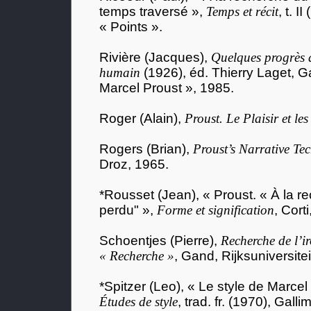
temps traversé »,
Temps et récit
, t. I
« Points ».
Rivière (Jacques),
Quelques progrès 
humain
(1926), éd. Thierry Laget, G
Marcel Proust », 1985.
Roger (Alain),
Proust. Le Plaisir et le
Rogers (Brian),
Proust’s Narrative Te
Droz, 1965.
*Rousset (Jean), « Proust. « À la 
perdu" »,
Forme et signification
, Cort
Schoentjes (Pierre),
Recherche de l’ir
« Recherche »
, Gand, Rijksuniversitei
*Spitzer (Leo), « Le style de Marcel
Études de style
, trad. fr. (1970), Galli