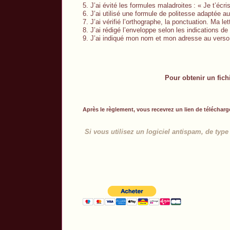
5. J’ai évité les formules maladroites
: « Je t’écr
6. J’ai utilisé une formule de politesse adaptée a
7. J’ai vérifié l’orthographe, la ponctuation. Ma le
8. J’ai rédigé l’enveloppe selon les indications de l
9. J’ai indiqué mon nom et mon adresse au verso
Pour obtenir un fich
Après le règlement, vous recevrez un lien de télécharg
Si vous utilisez un logiciel antispam, de type