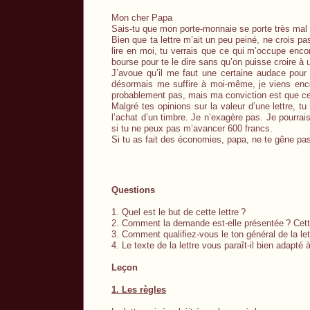
Mon cher Papa
Sais-tu que mon porte-monnaie se porte très mal
Bien que ta lettre m’ait un peu peiné, ne crois p
lire en moi, tu verrais que ce qui m’occupe encor
bourse pour te le dire sans qu’on puisse croire à 
J’avoue qu’il me faut une certaine audace pour 
désormais me suffire à moi-même, je viens enco
probablement pas, mais ma conviction est que ce 
Malgré tes opinions sur la valeur d’une lettre, tu
l’achat d’un timbre. Je n’exagère pas. Je pourrais
si tu ne peux pas m’avancer 600 francs.
Si tu as fait des économies, papa, ne te gêne pas
Questions
1. Quel est le but de cette lettre
?
2. Comment la demande est-elle présentée
? Cett
3. Comment qualifiez-vous le ton général de la let
4. Le texte de la lettre vous paraît-il bien adapté 
Leçon
1. Les règles