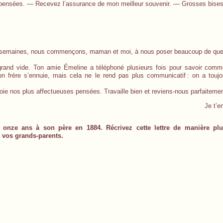
pensées. — Recevez l’assurance de mon meilleur souvenir. — Grosses bises
ux semaines, nous commençons, maman et moi, à nous poser beaucoup de que
grand vide. Ton amie Émeline a téléphoné plusieurs fois pour savoir comme
Ton frère s’ennuie, mais cela ne le rend pas plus communicatif
: on a toujo
voie nos plus affectueuses pensées. Travaille bien et reviens-nous parfaitemen
Je t’e
de onze ans à son père en 1884. Récrivez cette lettre de manière plu
 vos grands-parents.