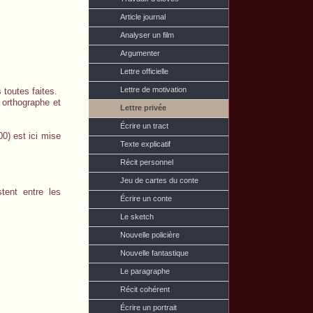
Article journal
Analyser un film
Argumenter
Lettre officielle
Lettre de motivation
s toutes faites.
e orthographe et
Lettre privée
Écrire un tract
00) est ici mise
Texte explicatif
Récit personnel
Jeu de cartes du conte
tent entre les
Écrire un conte
Le sketch
Nouvelle policière
Nouvelle fantastique
Le paragraphe
Récit cohérent
Écrire un portrait