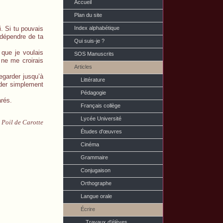
Accueil
Plan du site
i. Si tu pouvais
Index alphabétique
 dépendre de ta
Qui suis-je ?
 que je voulais
SOS Manuscrits
 ne me croirais
Articles
regarder jusqu’à
Littérature
der simplement
Pédagogie
arés.
Français collège
Lycée Université
,
Poil de Carotte
Études d'œuvres
Cinéma
Grammaire
Conjugaison
Orthographe
Langue orale
Écrire
Travaux d'élèves