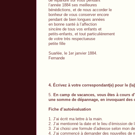
de répandre sur vous pendant
l’année 1884 ses meilleures
bénédictions, et de nous accorder le
bonheur de vous conserver encore
pendant de bien longues années
en bonne santé à l’affection
sincère de tous vos enfants et
petits-enfants, et tout particulièrement
de votre très respectueuse
petite fille
Suarlée, le 1er janvier 1884.
Fernande
4. Écrivez à votre correspondant(e) pour le (l
5.
En camp de vacances, vous êtes à cours d’
une somme de dépannage, en invoquant des c
Fiche d’autoévaluation
1. J’ai écrit ma lettre à la main.
2. J’ai mentionné la date et le lieu d’émission de la
3. J’ai choisi une formule d’adresse selon mon d
4. J’ai commencé à demander des nouvelles de m