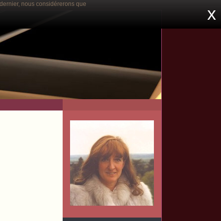
e dernier, nous considérerons que
x