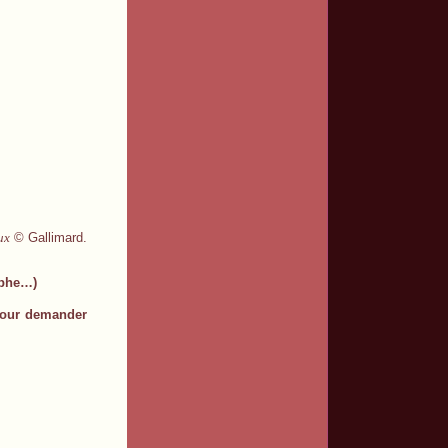
ux
© Gallimard.
raphe…)
 pour demander