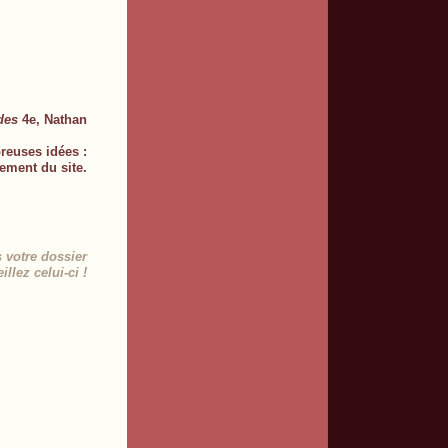
des
4e, Nathan
reuses idées :
gement du site.
s votre dossier
llez celui-ci !