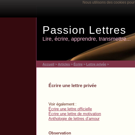
Nous utilisons des cookies pour 
Passion Lettres
Lire, écrire, apprendre, transmettre...
Accueil
>
Articles
>
Écrire
>
Lettre privée
>
Écrire une lettre privée
Voir également
:
Écrire une lettre officielle
Écrire une lettre de motivation
Anthologie de lettres d’amour
Observation