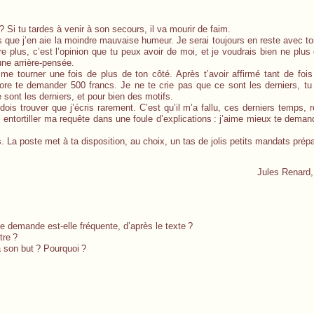
? Si tu tardes à venir à son secours, il va mourir de faim.
as que j’en aie la moindre mauvaise humeur. Je serai toujours en reste avec to
e plus, c’est l’opinion que tu peux avoir de moi, et je voudrais bien ne plus
une arrière-pensée.
me tourner une fois de plus de ton côté. Après t’avoir affirmé tant de fois
re te demander 500 francs. Je ne te crie pas que ce sont les derniers, tu
sont les derniers, et pour bien des motifs.
 dois trouver que j’écris rarement. C’est qu’il m’a fallu, ces derniers temps, 
 entortiller ma requête dans une foule d’explications
: j’aime mieux te deman
. La poste met à ta disposition, au choix, un tas de jolis petits mandats prép
Jules Renard
e demande est-elle fréquente, d’après le texte
?
tre
?
à son but
? Pourquoi
?