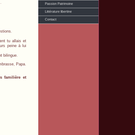
.
Passion Patrimoine
Littérature libertine
Contact
stions.
nt tu allais et
urs peine à lui
t bilingue.
mbrasse, Papa.
s familière et