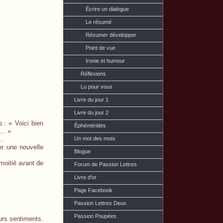
Écrire un dialogue
Le résumé
Résumer développer
Point de vue
Ironie et humour
Réflexions
Lu pour vous
Livre du jour 1
Livre du jour 2
s
: « Voici bien
Éphémérides
e… »
s…
Un mot des mots
er une nouvelle
Blogue
moitié avant de
Forum de Passion Lettres
Livre d'or
Page Facebook
Passion Lettres Deux
Passion Poupées
rs sentiments.