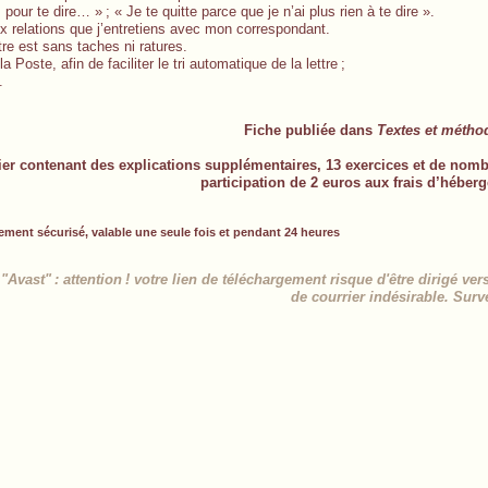
is pour te dire… »
; « Je te quitte parce que je n’ai plus rien à te dire ».
ux relations que j’entretiens avec mon correspondant.
ttre est sans taches ni ratures.
a Poste, afin de faciliter le tri automatique de la lettre
;
.
Fiche publiée dans
Textes et métho
ier contenant des explications supplémentaires, 13 exercices et de nomb
participation de 2 euros aux frais d’héber
ement sécurisé, valable une seule fois et pendant 24 heures
 "Avast"
: attention
! votre lien de téléchargement risque d'être dirigé ver
de courrier indésirable. Survei